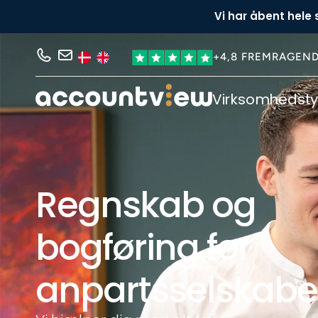
Vi har åbent hele
+4,8 FREMRAGEN
Virksomhedst
Regnskab og
bogføring for
anpartsselskabe