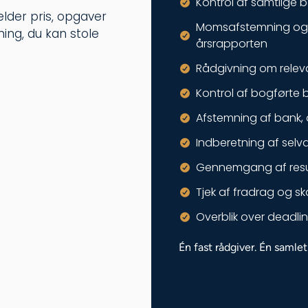
Kontrol af samtlige 
lder pris, opgaver
Momsafstemning og e
ning, du kan stole
årsrapporten
Rådgivning om relev
Kontrol af bogførte 
Afstemning af bank, 
Indberetning af selva
Gennemgang af resu
Tjek af fradrag og s
Overblik over deadli
Én fast rådgiver. Én samlet