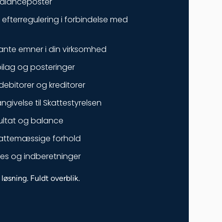
balanceposter
fterregulering i forbindelse med
ante emner i din virksomhed
bilag og posteringer
debitorer og kreditorer
ngivelse til Skattestyrelsen
ltat og balance
kattemæssige forhold
nes og indberetninger
 løsning. Fuldt overblik.