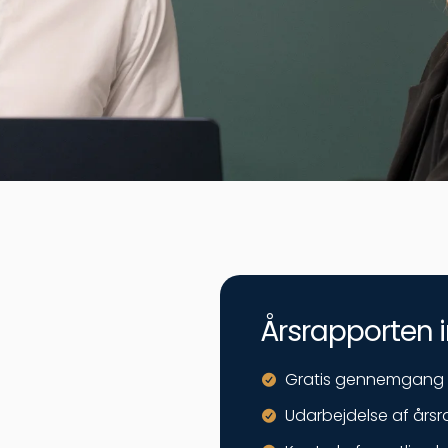
Årsrapporten i
Gratis gennemgang 
Udarbejdelse af årsr