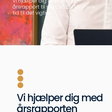
Vi hjælper dig med alt fra
årsrapport til skat, så du får mere
tid til det vigtige.
Vi hjælper dig med
årsrapporten