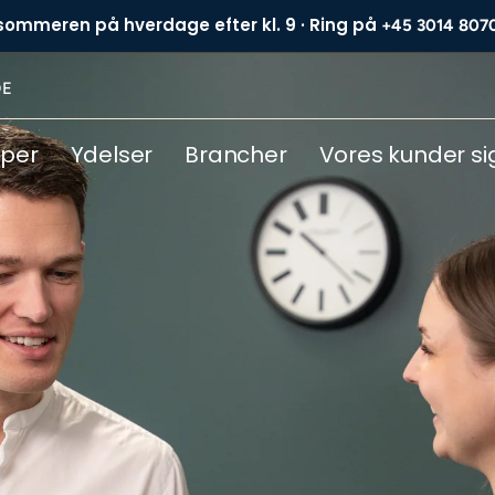
 sommeren på hverdage efter kl. 9 · Ring på
+45 3014 807
DE
yper
Ydelser
Brancher
Vores kunder si