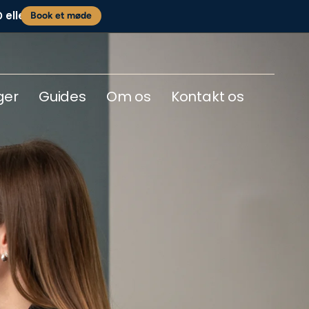
eller
0
Book et møde
ger
Guides
Om os
Kontakt os