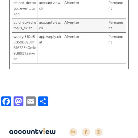
ct_bot_detec
accountview.
Afventer
Permane
tor_event_to
dk
nt
ken
ct_checked_e
accountview.
Afventer
Permane
mails_exist
dk
nt
weply.310d8
app.weply.ch
Afventer
Permane
3d59b8930f
at
nt
61672340c4d
9d8921.servi
ce
Facebook
Mastodon
Email
Share