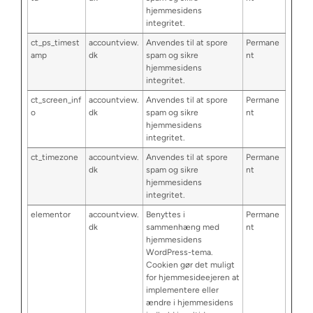
hjemmesidens
integritet.
ct_ps_timest
accountview.
Anvendes til at spore
Permane
amp
dk
spam og sikre
nt
hjemmesidens
integritet.
ct_screen_inf
accountview.
Anvendes til at spore
Permane
o
dk
spam og sikre
nt
hjemmesidens
integritet.
ct_timezone
accountview.
Anvendes til at spore
Permane
dk
spam og sikre
nt
hjemmesidens
integritet.
elementor
accountview.
Benyttes i
Permane
dk
sammenhæng med
nt
hjemmesidens
WordPress-tema.
Cookien gør det muligt
for hjemmesideejeren at
implementere eller
ændre i hjemmesidens