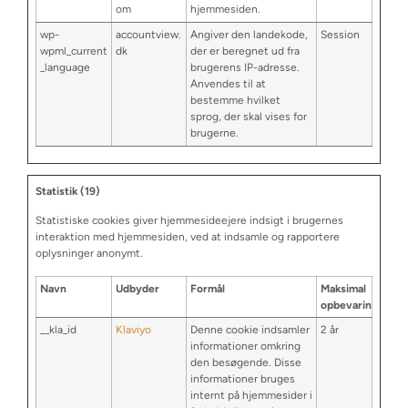
om
hjemmesiden.
wp-
accountview.
Angiver den landekode,
Session
wpml_current
dk
der er beregnet ud fra
_language
brugerens IP-adresse.
Anvendes til at
bestemme hvilket
sprog, der skal vises for
brugerne.
Statistik (19)
Statistiske cookies giver hjemmesideejere indsigt i brugernes
interaktion med hjemmesiden, ved at indsamle og rapportere
oplysninger anonymt.
Navn
Udbyder
Formål
Maksimal
opbevaringstid
__kla_id
Klaviyo
Denne cookie indsamler
2 år
informationer omkring
den besøgende. Disse
informationer bruges
internt på hjemmesider i