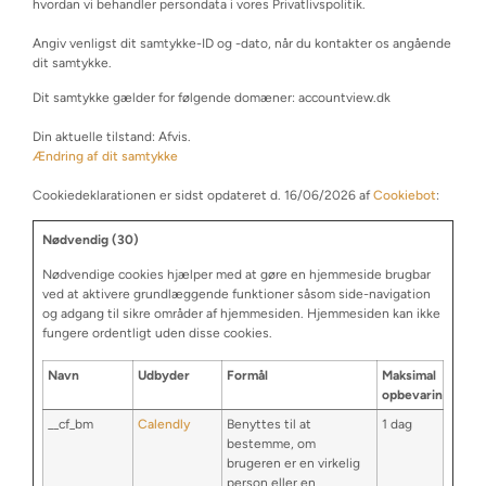
hvordan vi behandler persondata i vores Privatlivspolitik.
Angiv venligst dit samtykke-ID og -dato, når du kontakter os angående
dit samtykke.
Dit samtykke gælder for følgende domæner: accountview.dk
Din aktuelle tilstand: Afvis.
Ændring af dit samtykke
Cookiedeklarationen er sidst opdateret d. 16/06/2026 af
Cookiebot
:
Nødvendig (30)
Nødvendige cookies hjælper med at gøre en hjemmeside brugbar
ved at aktivere grundlæggende funktioner såsom side-navigation
og adgang til sikre områder af hjemmesiden. Hjemmesiden kan ikke
fungere ordentligt uden disse cookies.
Navn
Udbyder
Formål
Maksimal
opbevaringstid
__cf_bm
Calendly
Benyttes til at
1 dag
bestemme, om
brugeren er en virkelig
person eller en