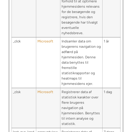
forhold til at optimere
hjemmesidens relevans
for de besøgende og
registrere, hvis den
besøgende har tilvalgt
eventuelle
nyhedsbreve.
_clck
Microsoft
Indsamler data om
1 år
brugerens navigation og
adfærd på
hjemmesiden. Denne
data benyttes til
fremstille
statistikrapporter og
heatmaps til
hjemmesidens ejer.
_clsk
Microsoft
Registrerer data af
1 dag
statistisk karakter over
flere brugeres
navigation på
hjemmesiden. Benyttes
til intern analyse og
statistik.