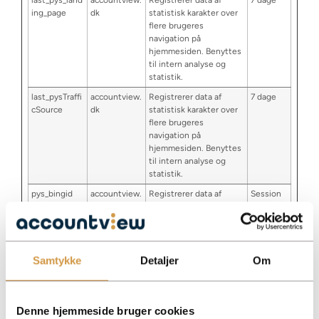
last_pys_land
accountview.
Registrerer data af
7 dage
ing_page
dk
statistisk karakter over
flere brugeres
navigation på
hjemmesiden. Benyttes
til intern analyse og
statistik.
last_pysTraffi
accountview.
Registrerer data af
7 dage
cSource
dk
statistisk karakter over
flere brugeres
navigation på
hjemmesiden. Benyttes
til intern analyse og
statistik.
pys_bingid
accountview.
Registrerer data af
Session
dk
statistisk karakter over
flere brugeres
navigation på
hjemmesiden. Benyttes
til intern analyse og
Samtykke
Detaljer
Om
statistik.
pys_fbadid
accountview.
Registrerer data af
Session
dk
statistisk karakter over
Denne hjemmeside bruger cookies
flere brugeres