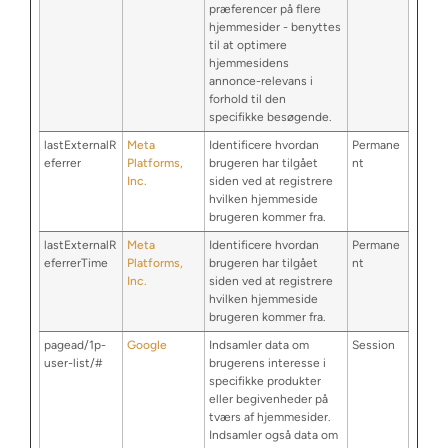
præferencer på flere
hjemmesider - benyttes
til at optimere
hjemmesidens
annonce-relevans i
forhold til den
specifikke besøgende.
lastExternalR
Meta
Identificere hvordan
Permane
eferrer
Platforms,
brugeren har tilgået
nt
Inc.
siden ved at registrere
hvilken hjemmeside
brugeren kommer fra.
lastExternalR
Meta
Identificere hvordan
Permane
eferrerTime
Platforms,
brugeren har tilgået
nt
Inc.
siden ved at registrere
hvilken hjemmeside
brugeren kommer fra.
pagead/1p-
Google
Indsamler data om
Session
user-list/#
brugerens interesse i
specifikke produkter
eller begivenheder på
tværs af hjemmesider.
Indsamler også data om