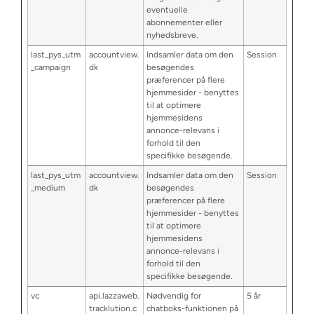
eventuelle
abonnementer eller
nyhedsbreve.
last_pys_utm
accountview.
Indsamler data om den
Session
_campaign
dk
besøgendes
præferencer på flere
hjemmesider - benyttes
til at optimere
hjemmesidens
annonce-relevans i
forhold til den
specifikke besøgende.
last_pys_utm
accountview.
Indsamler data om den
Session
_medium
dk
besøgendes
præferencer på flere
hjemmesider - benyttes
til at optimere
hjemmesidens
annonce-relevans i
forhold til den
specifikke besøgende.
vc
api.lazzaweb.
Nødvendig for
5 år
tracklution.c
chatboks-funktionen på