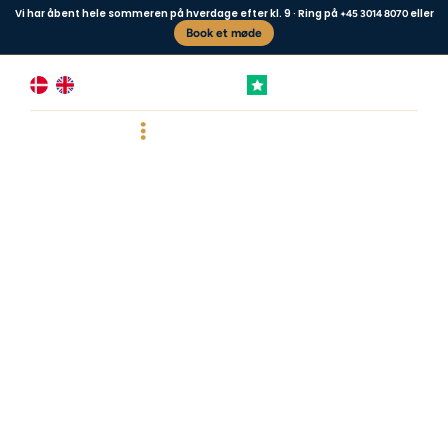
Vi har åbent hele sommeren på hverdage efter kl. 9 · Ring på
eller
+45 3014 8070
Book et møde
+4,8 FREMRAGENDE
Vores kunder siger