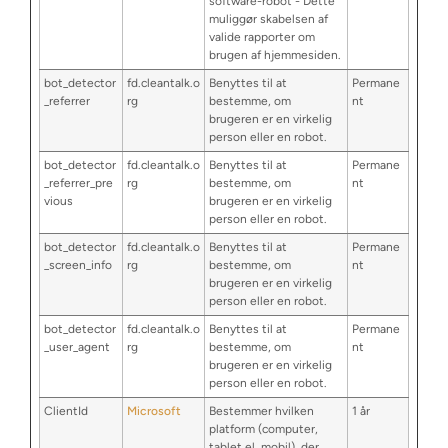
software-robot - Dette
muliggør skabelsen af
valide rapporter om
brugen af hjemmesiden.
bot_detector
fd.cleantalk.o
Benyttes til at
Permane
_referrer
rg
bestemme, om
nt
brugeren er en virkelig
person eller en robot.
bot_detector
fd.cleantalk.o
Benyttes til at
Permane
_referrer_pre
rg
bestemme, om
nt
vious
brugeren er en virkelig
person eller en robot.
bot_detector
fd.cleantalk.o
Benyttes til at
Permane
_screen_info
rg
bestemme, om
nt
brugeren er en virkelig
person eller en robot.
bot_detector
fd.cleantalk.o
Benyttes til at
Permane
_user_agent
rg
bestemme, om
nt
brugeren er en virkelig
person eller en robot.
ClientId
Microsoft
Bestemmer hvilken
1 år
platform (computer,
tablet el. mobil), der