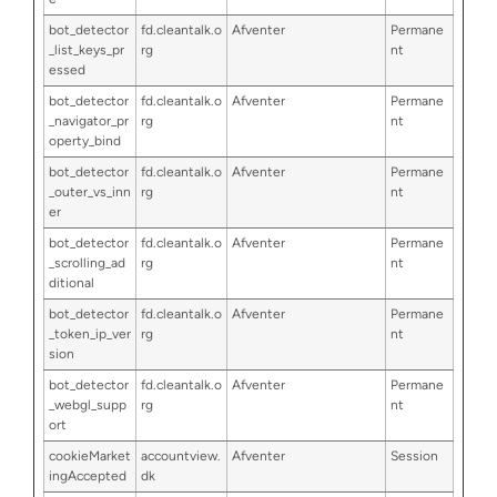
bot_detector
fd.cleantalk.o
Afventer
Permane
_list_keys_pr
rg
nt
essed
bot_detector
fd.cleantalk.o
Afventer
Permane
_navigator_pr
rg
nt
operty_bind
bot_detector
fd.cleantalk.o
Afventer
Permane
_outer_vs_inn
rg
nt
er
bot_detector
fd.cleantalk.o
Afventer
Permane
_scrolling_ad
rg
nt
ditional
bot_detector
fd.cleantalk.o
Afventer
Permane
_token_ip_ver
rg
nt
sion
bot_detector
fd.cleantalk.o
Afventer
Permane
_webgl_supp
rg
nt
ort
cookieMarket
accountview.
Afventer
Session
ingAccepted
dk