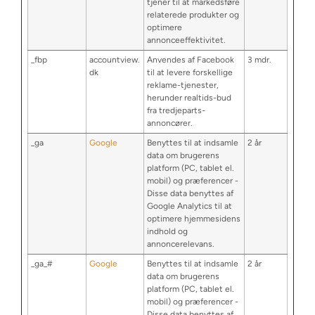
tjener til at markedsføre
relaterede produkter og
optimere
annonceeffektivitet.
_fbp
accountview.
Anvendes af Facebook
3 mdr.
dk
til at levere forskellige
reklame-tjenester,
herunder realtids-bud
fra tredjeparts-
annoncører.
_ga
Google
Benyttes til at indsamle
2 år
data om brugerens
platform (PC, tablet el.
mobil) og præferencer -
Disse data benyttes af
Google Analytics til at
optimere hjemmesidens
indhold og
annoncerelevans.
_ga_#
Google
Benyttes til at indsamle
2 år
data om brugerens
platform (PC, tablet el.
mobil) og præferencer -
Disse data benyttes af