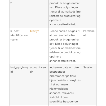
2
produkter brugeren har
set. Disse oplysninger
tjener til at markedsføre
relaterede produkter og
optimere
annonceeffektivitet.
kl-post-
Klaviyo
Denne cookie bruges til
Permane
identification
at bestemme hvilke
nt
-sync
produkter brugeren har
set. Disse oplysninger
tjener til at markedsføre
relaterede produkter og
optimere
annonceeffektivitet.
last_pys_bing
accountview.
Indsamler data om den
Session
id
dk
besøgendes
præferencer på flere
hjemmesider - benyttes
til at optimere
hjemmesidens
annonce-relevans i
forhold til den
specifikke besøgende.