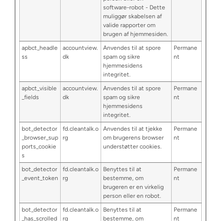
software-robot - Dette
muliggør skabelsen af
valide rapporter om
brugen af hjemmesiden.
apbct_headle
accountview.
Anvendes til at spore
Permane
ss
dk
spam og sikre
nt
hjemmesidens
integritet.
apbct_visible
accountview.
Anvendes til at spore
Permane
_fields
dk
spam og sikre
nt
hjemmesidens
integritet.
bot_detector
fd.cleantalk.o
Anvendes til at tjekke
Permane
_browser_sup
rg
om brugerens browser
nt
ports_cookie
understøtter cookies.
s
bot_detector
fd.cleantalk.o
Benyttes til at
Permane
_event_token
rg
bestemme, om
nt
brugeren er en virkelig
person eller en robot.
bot_detector
fd.cleantalk.o
Benyttes til at
Permane
_has_scrolled
rg
bestemme, om
nt