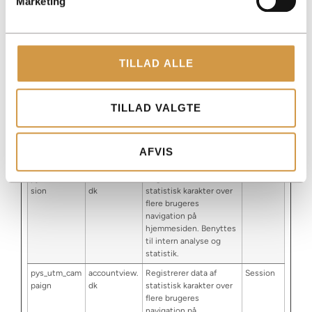
Marketing
dk
statistisk karakter over
flere brugeres
navigation på
hjemmesiden. Benyttes
til intern analyse og
TILLAD ALLE
statistik.
pys_session_l
accountview.
Registrerer data af
1 dag
imit
dk
statistisk karakter over
TILLAD VALGTE
flere brugeres
navigation på
hjemmesiden. Benyttes
til intern analyse og
AFVIS
statistik.
pys_start_ses
accountview.
Registrerer data af
Session
sion
dk
statistisk karakter over
flere brugeres
navigation på
hjemmesiden. Benyttes
til intern analyse og
statistik.
pys_utm_cam
accountview.
Registrerer data af
Session
paign
dk
statistisk karakter over
flere brugeres
navigation på