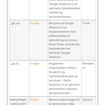
Google Analytics til at
optimere hjemmesidens
indhold og
annoncerelevans.
_gcl_au
Google
Benyttes af Google
3 mdr.
Adsense til at
eksperimentere med
effektiviteten af
deres&nbsp;annoncer.
Disse finder sted på alle
hjemmesider der
benytter Google
Adsense.
_gcl_ls
Google
Registrerer
Permane
responsraten mellem
nt
brugeren og
hjemmesidens pop-up
annoncer - Dette
benyttes til at optimere
annoncernes relevans
på hjemmesiden.
klaviyoPages
Klaviyo
Denne cookie bruges til
Session
VisitCountV
at bestemme hvilke