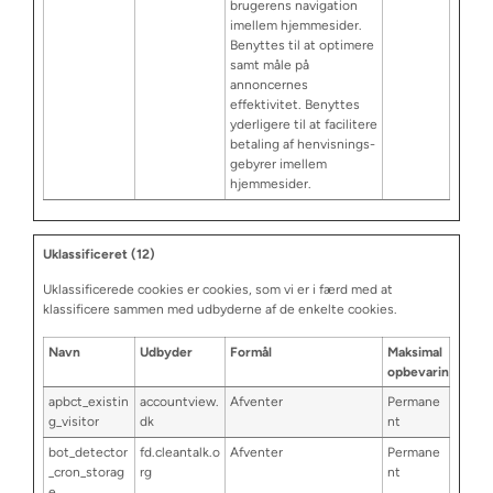
brugerens navigation
imellem hjemmesider.
Benyttes til at optimere
samt måle på
annoncernes
effektivitet. Benyttes
yderligere til at facilitere
betaling af henvisnings-
gebyrer imellem
hjemmesider.
Uklassificeret (12)
Uklassificerede cookies er cookies, som vi er i færd med at
klassificere sammen med udbyderne af de enkelte cookies.
Navn
Udbyder
Formål
Maksimal
opbevaringstid
apbct_existin
accountview.
Afventer
Permane
g_visitor
dk
nt
bot_detector
fd.cleantalk.o
Afventer
Permane
_cron_storag
rg
nt
e