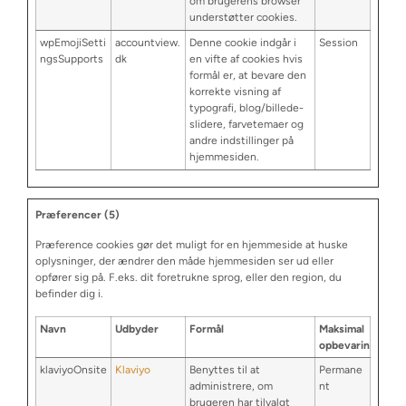
om brugerens browser
understøtter cookies.
wpEmojiSetti
accountview.
Denne cookie indgår i
Session
ngsSupports
dk
en vifte af cookies hvis
formål er, at bevare den
korrekte visning af
typografi, blog/billede-
slidere, farvetemaer og
andre indstillinger på
hjemmesiden.
Præferencer (5)
Præference cookies gør det muligt for en hjemmeside at huske
oplysninger, der ændrer den måde hjemmesiden ser ud eller
opfører sig på. F.eks. dit foretrukne sprog, eller den region, du
befinder dig i.
Navn
Udbyder
Formål
Maksimal
opbevaringstid
klaviyoOnsite
Klaviyo
Benyttes til at
Permane
administrere, om
nt
brugeren har tilvalgt