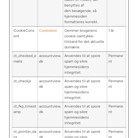
benyttes af
den besøgende, så
hjemmesiden
formatteres korrekt.
CookieCons
Cookiebot
Gemmer brugerens
1 år
ent
cookie-samtykke-
tilstand for det aktuelle
domæne.
ct_checked_e
accountview.
Anvendes til at spore
Permane
mails
dk
spam og sikre
nt
hjemmesidens
integritet.
ct_checkjs
accountview.
Anvendes til at spore
Permane
dk
spam og sikre
nt
hjemmesidens
integritet.
ct_fkp_timest
accountview.
Anvendes til at spore
Permane
amp
dk
spam og sikre
nt
hjemmesidens
integritet.
ct_pointer_da
accountview.
Anvendes til at spore
Permane
ta
dk
spam og sikre
nt