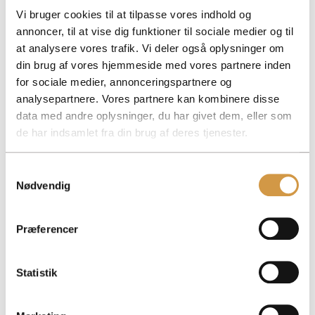
navigation på
Vi bruger cookies til at tilpasse vores indhold og
hjemmesiden. Benyttes
annoncer, til at vise dig funktioner til sociale medier og til
til intern analyse og
at analysere vores trafik. Vi deler også oplysninger om
statistik.
din brug af vores hjemmeside med vores partnere inden
pys_first_visit
accountview.
Registrerer data af
7 dage
dk
statistisk karakter over
for sociale medier, annonceringspartnere og
flere brugeres
analysepartnere. Vores partnere kan kombinere disse
navigation på
data med andre oplysninger, du har givet dem, eller som
hjemmesiden. Benyttes
til intern analyse og
de har indsamlet fra din brug af deres tjenester.
statistik.
pys_gadid
accountview.
Registrerer data af
Session
Samtykkevalg
dk
statistisk karakter over
Nødvendig
flere brugeres
navigation på
hjemmesiden. Benyttes
til intern analyse og
Præferencer
statistik.
pys_landing_
accountview.
Opfanger og lager hvilke
7 dage
Statistik
page
dk
startsider, der blev vist
til brugeren.
pys_padid
accountview.
Registrerer data af
Session