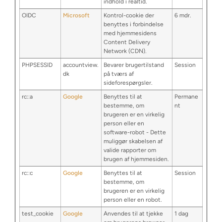
indhold i realtid.
OIDC
Microsoft
Kontrol-cookie der
6 mdr.
benyttes i forbindelse
med hjemmesidens
Content Delivery
Network (CDN).
PHPSESSID
accountview.
Bevarer brugertilstand
Session
dk
på tværs af
sideforespørgsler.
rc::a
Google
Benyttes til at
Permane
bestemme, om
nt
brugeren er en virkelig
person eller en
software-robot - Dette
muliggør skabelsen af
valide rapporter om
brugen af hjemmesiden.
rc::c
Google
Benyttes til at
Session
bestemme, om
brugeren er en virkelig
person eller en robot.
test_cookie
Google
Anvendes til at tjekke
1 dag