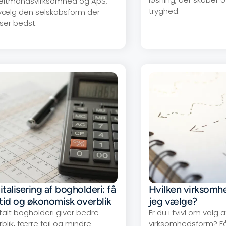
eltmandsvirksomhed og ApS,
tryghed.
vælg den selskabsform der
ser bedst.
italisering af bogholderi: få
Hvilken virksomh
 tid og økonomisk overblik
jeg vælge?
italt bogholderi giver bedre
Er du i tvivl om valg a
blik, færre fejl og mindre
virksomhedsform? Få