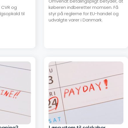
Omvendt betalingspligt betyder, at
i CVR og
køberen indberetter momsen. Få
gsopkald til
styr på reglerne for EU-handel og
udvalgte varer i Danmark.
egning?
Lønsystem til selskaber