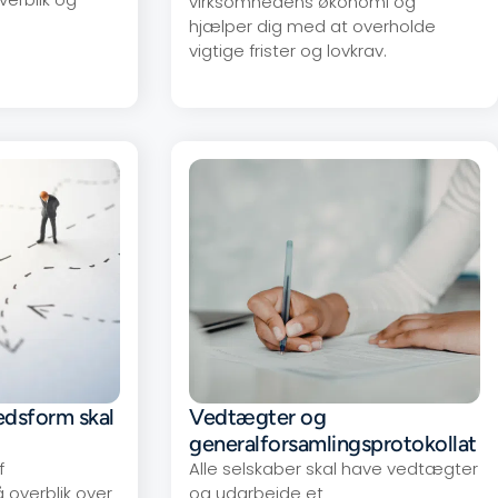
virksomhedens økonomi og
hjælper dig med at overholde
vigtige frister og lovkrav.
edsform skal
Vedtægter og
generalforsamlingsprotokollat
f
Alle selskaber skal have vedtægter
 overblik over
og udarbejde et