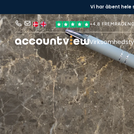
Vi har åbent hele
+4,8 FREMRAGEN
Virksomhedst