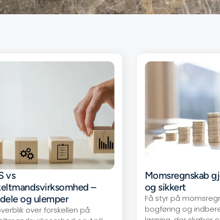
S vs
Momsregnskab gjo
keltmandsvirksomhed –
og sikkert
dele og ulemper
Få styr på momsreg
bogføring og indber
verblik over forskellen på
løsning, der skaber o