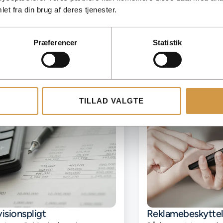
skattefrie diæter i 2
telefon og internet beskattes
et fra din brug af deres tjenester.
overblik over regler f
et fast beløb årligt. Få overblik
rejsegodtgørelse.
r reglerne, hvornår
ttepligten gælder, og hvordan
Præferencer
Statistik
TILLAD VALGTE
isionspligt
Reklamebeskytte