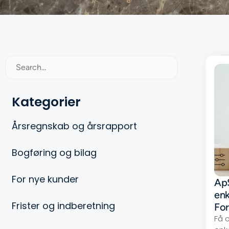
Kategorier
Årsregnskab og årsrapport
Bogføring og bilag
For nye kunder
Ap
en
Frister og indberetning
For
Få o