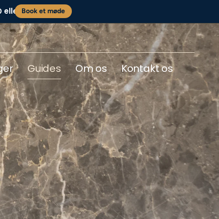
eller
0
Book et møde
ger
Guides
Om os
Kontakt os