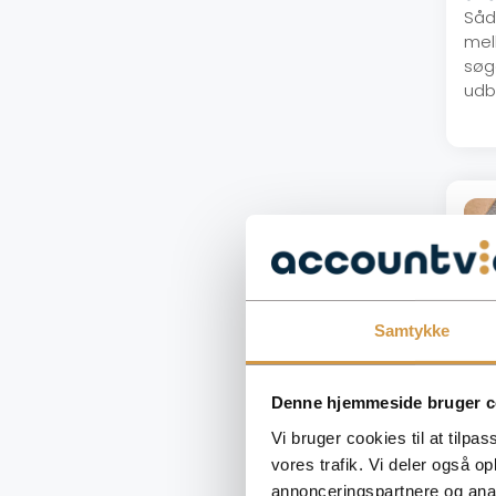
Såd
mel
søg
udb
Samtykke
Denne hjemmeside bruger c
Vi bruger cookies til at tilpas
Fri
vores trafik. Vi deler også 
og 
annonceringspartnere og anal