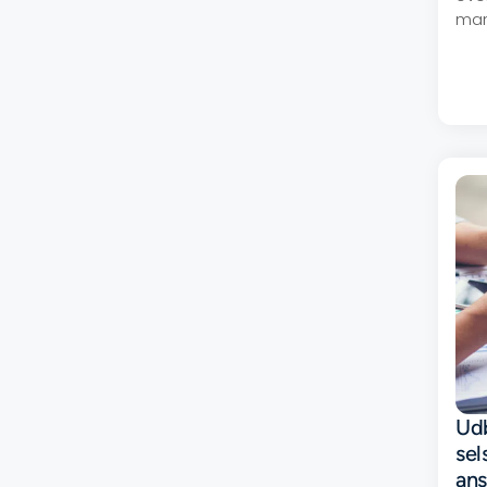
man
Udb
sel
an