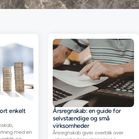
rt enkelt
Årsregnskab: en guide for
selvstændige og små
nskab,
virksomheder
etning med en
Årsregnskab giver overblik over
verblik og