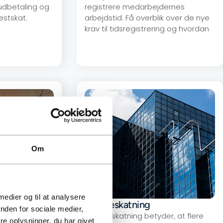
 udbetaling og
registrere medarbejdernes
estskat.
arbejdstid. Få overblik over de nye
krav til tidsregistrering og hvordan
Om
 medier og til at analysere
 2026
Sambeskatning
nden for sociale medier,
er for
Sambeskatning betyder, at flere
e oplysninger, du har givet