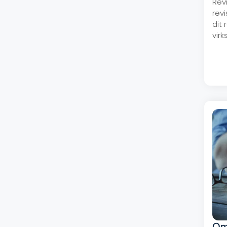
Rev
rev
dit
vir
Om