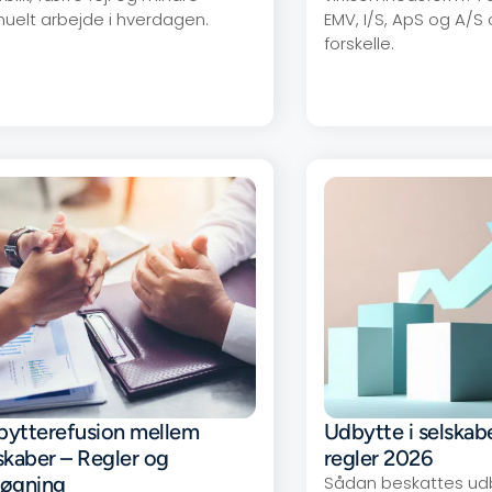
uelt arbejde i hverdagen.
EMV, I/S, ApS og A/S
forskelle.
ytterefusion mellem
Udbytte i selskab
skaber – Regler og
regler 2026
søgning
Sådan beskattes udb