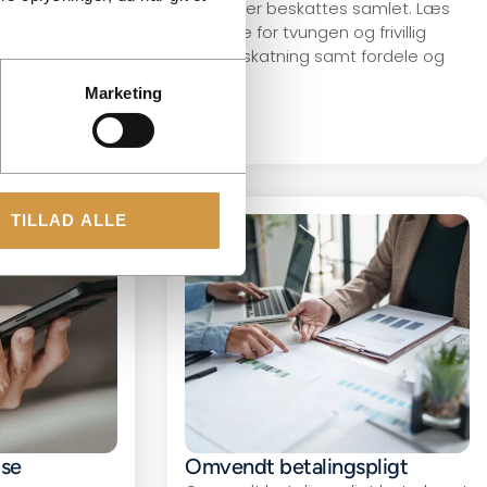
026 og få
selskaber beskattes samlet. Læs
or
reglerne for tvungen og frivillig
sambeskatning samt fordele og
krav.
Marketing
TILLAD ALLE
lse
Omvendt betalingspligt