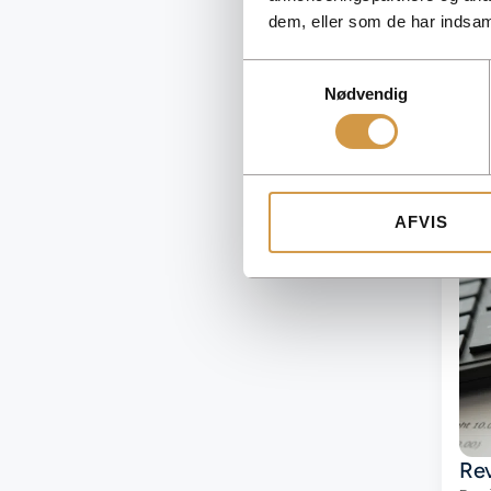
Fri 
dem, eller som de har indsaml
med 
ove
Samtykkevalg
ska
Nødvendig
det
AFVIS
Rev