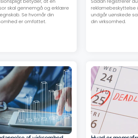
isionspligt betyder, at en
Sådan registrerer du
isor skal gennemgå og erklære
reklamebeskyttelse 
 regnskab. Se hvornår din
undgår uønskede sal
ksomhed er omfattet.
din virksomhed.
dannelse af virksomhed
Hvad er momsafr