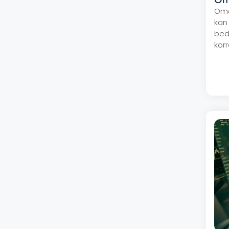
Omd
kan
bed
kor