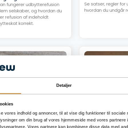
Se satser, regler for
an fungerer udbytterefusion
hvordan du undgår r
lem selskaber, og hvordan du
er refusion af indeholdt
ytteskat korrekt.
Detaljer
ookies
se vores indhold og annoncer, til at vise dig funktioner til sociale
 telefon og internet – regler
Skattefrie diæter
oplysninger om din brug af vores hjemmeside med vores partnere i
beskatning 2026
Se de gældende sats
ysepartnere. Vores partnere kan kombinere disse data med andr