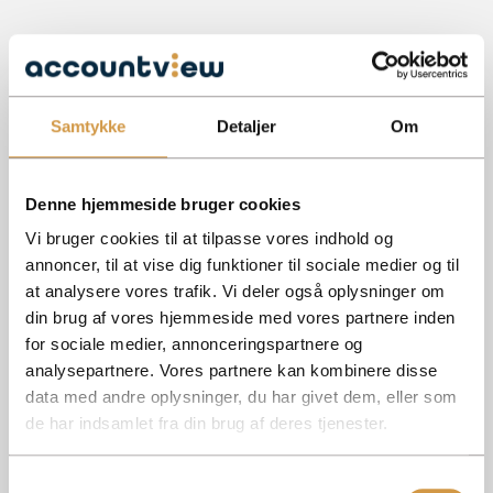
Samtykke
Detaljer
Om
Denne hjemmeside bruger cookies
Vi bruger cookies til at tilpasse vores indhold og
annoncer, til at vise dig funktioner til sociale medier og til
at analysere vores trafik. Vi deler også oplysninger om
din brug af vores hjemmeside med vores partnere inden
for sociale medier, annonceringspartnere og
PAPIRFABRIKKEN 52, 18, 3. 8600 SILKEBORG
analysepartnere. Vores partnere kan kombinere disse
ROHOLMSVEJ 14A, 2620 ALBERTSLUND
data med andre oplysninger, du har givet dem, eller som
de har indsamlet fra din brug af deres tjenester.
Samtykkevalg