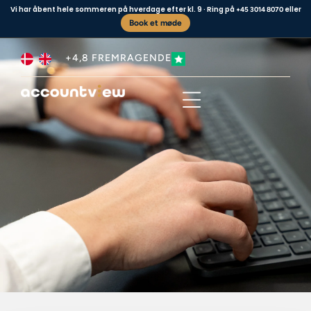
Vi har åbent hele sommeren på hverdage efter kl. 9 · Ring på
eller
+45 3014 8070
Book et møde
+4,8 FREMRAGENDE
Business type
Contact us