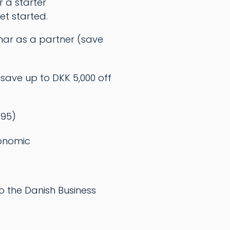
 a starter
et started.
nar as a partner (save
save up to DKK 5,000 off
495)
conomic
o the Danish Business