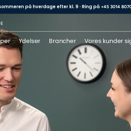
 sommeren på hverdage efter kl. 9 · Ring på
+45 3014 807
DE
yper
Ydelser
Brancher
Vores kunder si