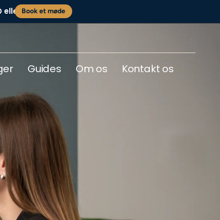
eller
0
Book et møde
ger
Guides
Om os
Kontakt os