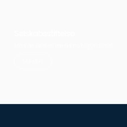
Selskabsstiftelse
Start dit selskab korrekt fra begyndelsen
LÆS MERE