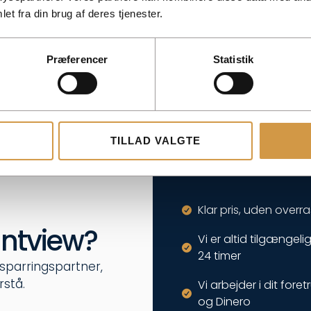
et fra din brug af deres tjenester.
Præferencer
Statistik
TILLAD VALGTE
Klar pris, uden overra
ntview?
Vi er altid tilgængeli
24 timer
e sparringspartner,
rstå.
Vi arbejder i dit for
og Dinero