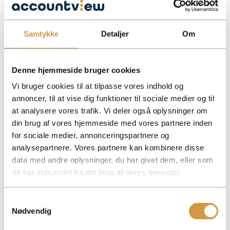
Samtykke
Detaljer
Om
Denne hjemmeside bruger cookies
Vi bruger cookies til at tilpasse vores indhold og
annoncer, til at vise dig funktioner til sociale medier og til
at analysere vores trafik. Vi deler også oplysninger om
Få overblik over beskatning af kryptovaluta i selskaber. Lær om
din brug af vores hjemmeside med vores partnere inden
realisationsprincip, lagerprincip og opgørelse af gevinst og tab.
for sociale medier, annonceringspartnere og
Facebook
Mastodon
Email
Share
analysepartnere. Vores partnere kan kombinere disse
data med andre oplysninger, du har givet dem, eller som
Bespisning og fradrag – regler for
de har indsamlet fra din brug af deres tjenester.
virksomheder
Samtykkevalg
Nødvendig