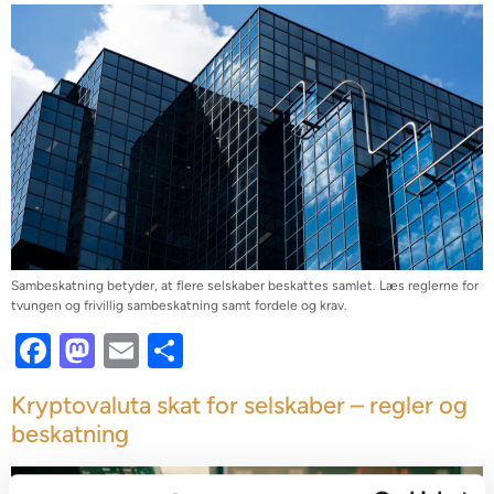
Sambeskatning betyder, at flere selskaber beskattes samlet. Læs reglerne for
tvungen og frivillig sambeskatning samt fordele og krav.
Facebook
Mastodon
Email
Share
Kryptovaluta skat for selskaber – regler og
beskatning