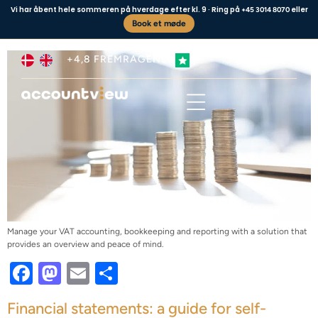
Vi har åbent hele sommeren på hverdage efter kl. 9 · Ring på
eller
+45 3014 8070
Book et møde
VAT accounting made simple and secure
+4,8 FREMRAGENDE
Business type
Contact us
Manage your VAT accounting, bookkeeping and reporting with a solution that
provides an overview and peace of mind.
Facebook
Mastodon
Email
Share
Financial statements: a guide for self-