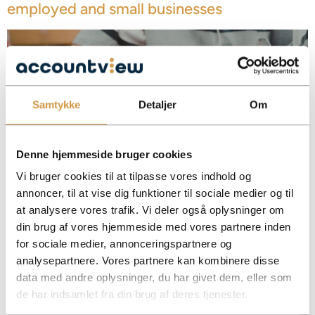
employed and small businesses
Samtykke
Detaljer
Om
Denne hjemmeside bruger cookies
Vi bruger cookies til at tilpasse vores indhold og
annoncer, til at vise dig funktioner til sociale medier og til
Financial statements provide an overview of your company’s finances and help
at analysere vores trafik. Vi deler også oplysninger om
you meet important deadlines and legal requirements.
din brug af vores hjemmeside med vores partnere inden
Facebook
Mastodon
Email
Share
for sociale medier, annonceringspartnere og
analysepartnere. Vores partnere kan kombinere disse
data med andre oplysninger, du har givet dem, eller som
Digital attachments – requirements, rules
de har indsamlet fra din brug af deres tjenester.
and valid documentation