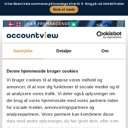
Vi har åbent hele sommeren på hverdage efter kl. 9 · Ring på
eller
+45 3014 8070
Book et møde
Conversion of a business
+4,8 FREMRAGENDE
Samtykke
Detaljer
Om
Business type
Contact us
Denne hjemmeside bruger cookies
Vi bruger cookies til at tilpasse vores indhold og
annoncer, til at vise dig funktioner til sociale medier og til
Converting your business to an ApS can reduce personal risk and increase
at analysere vores trafik. Vi deler også oplysninger om
flexibility – but requires proper handling.
din brug af vores hjemmeside med vores partnere inden
Facebook
Mastodon
Email
Share
for sociale medier, annonceringspartnere og
analysepartnere. Vores partnere kan kombinere disse
data med andre oplysninger, du har givet dem, eller som
de har indsamlet fra din brug af deres tjenester.