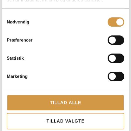
Samtykkevalg
Nødvendig
ACCOUNTVIEW APS
ROHOLMSVEJ 14A, 1TV, 2620 ALBERTSLUND
Præferencer
PAPIRFABRIKKEN 52, 18, 3. 8600 SILKEBORG
CVR: 40147721
Statistik
CONTACT US
Marketing
+45 2543 2425
KONTAKT@ACCOUNTVIEW.DK
MON-FRI: 9 AM - 3 PM
TILLAD ALLE
SERVICES
TILLAD VALGTE
GET OFF TO A GOOD START