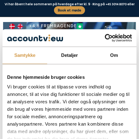
Vi har åbent hele sommeren på hverdage efter kl. 9 · Ring på
eller
+45 3014 8070
Book et møde
Conversion of a business
+4,8 FREMRAGENDE
Samtykke
Detaljer
Om
Business type
Contact us
Denne hjemmeside bruger cookies
Vi bruger cookies til at tilpasse vores indhold og
annoncer, til at vise dig funktioner til sociale medier og til
Converting your business to an ApS can reduce personal risk and increase
at analysere vores trafik. Vi deler også oplysninger om
flexibility – but requires proper handling.
din brug af vores hjemmeside med vores partnere inden
Facebook
Mastodon
Email
Share
for sociale medier, annonceringspartnere og
analysepartnere. Vores partnere kan kombinere disse
data med andre oplysninger, du har givet dem, eller som
de har indsamlet fra din brug af deres tjenester.