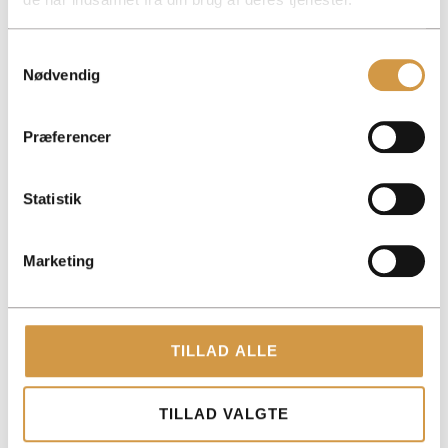
Samtykkevalg
Nødvendig
ACCOUNTVIEW APS
ROHOLMSVEJ 14A, 1TV, 2620 ALBERTSLUND
Præferencer
PAPIRFABRIKKEN 52, 18, 3. 8600 SILKEBORG
CVR: 40147721
Statistik
CONTACT US
Marketing
+45 2543 2425
KONTAKT@ACCOUNTVIEW.DK
MON-FRI: 9 AM - 3 PM
TILLAD ALLE
SERVICES
TILLAD VALGTE
GET OFF TO A GOOD START