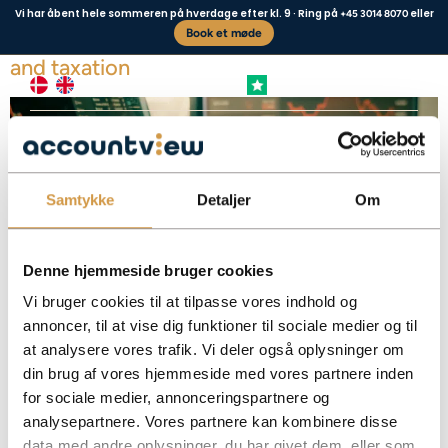
Vi har åbent hele sommeren på hverdage efter kl. 9 · Ring på
eller
+45 3014 8070
Book et møde
Cryptocurrency tax for corporations – rules
and taxation
+4,8 FREMRAGENDE
Business type
Contact us
Samtykke
Detaljer
Om
Denne hjemmeside bruger cookies
Vi bruger cookies til at tilpasse vores indhold og
annoncer, til at vise dig funktioner til sociale medier og til
at analysere vores trafik. Vi deler også oplysninger om
Get an overview of taxation of cryptocurrency in companies. Learn about the
realization principle, the inventory principle and the calculation of gains and
din brug af vores hjemmeside med vores partnere inden
losses.
for sociale medier, annonceringspartnere og
Facebook
Mastodon
Email
Share
analysepartnere. Vores partnere kan kombinere disse
data med andre oplysninger, du har givet dem, eller som