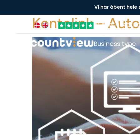
Vi har åbent hele
Kontolink – Au
+4,8 FREMRAGEN
Business type