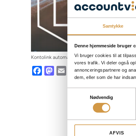
Samtykke
Denne hjemmeside bruger c
Vi bruger cookies til at tilpas
Kontolink automates receipts and bank transacti
vores trafik. Vi deler også 
Facebook
Mastodon
Email
Share
annonceringspartnere og anal
dem, eller som de har indsaml
Samtykkevalg
Nødvendig
AFVIS