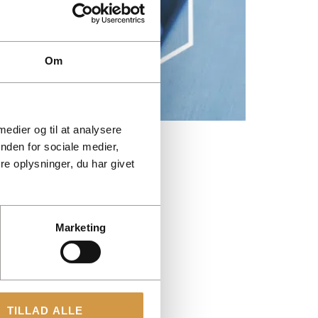
Om
 medier og til at analysere
th bookkeeping laws.
nden for sociale medier,
e oplysninger, du har givet
Marketing
TILLAD ALLE