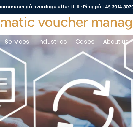
 sommeren på hverdage efter kl. 9 · Ring på
+45 3014 807
tomatic voucher mana
DE
Services
Industries
Cases
About us