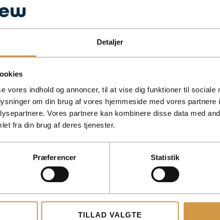
Detaljer
ookies
se vores indhold og annoncer, til at vise dig funktioner til sociale
ons to make your bookkeeping easier, faster and compliant wi
oplysninger om din brug af vores hjemmeside med vores partnere i
ysepartnere. Vores partnere kan kombinere disse data med andr
et fra din brug af deres tjenester.
Præferencer
Statistik
TILLAD VALGTE