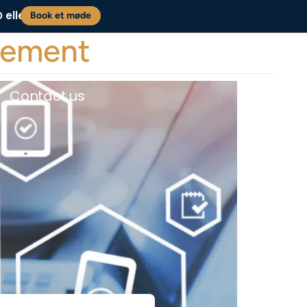
eller
0
Book et møde
gement
Contact us