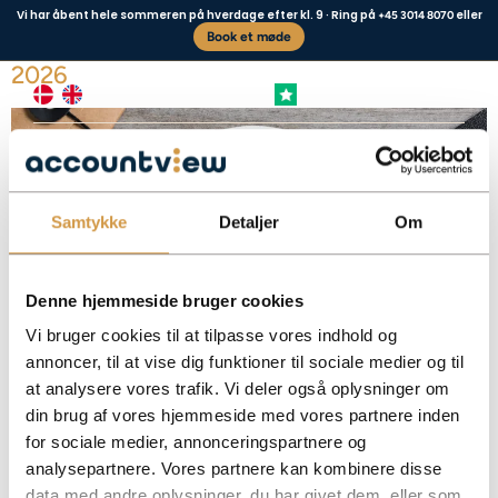
Vi har åbent hele sommeren på hverdage efter kl. 9 · Ring på
eller
+45 3014 8070
Book et møde
Free phone and internet – rules and taxation
2026
+4,8 FREMRAGENDE
Business type
Contact us
Samtykke
Detaljer
Om
Denne hjemmeside bruger cookies
Vi bruger cookies til at tilpasse vores indhold og
annoncer, til at vise dig funktioner til sociale medier og til
at analysere vores trafik. Vi deler også oplysninger om
Free phone and internet are taxed at a fixed amount annually. Get an
overview of the rules, when the tax liability applies and how to handle it
din brug af vores hjemmeside med vores partnere inden
correctly in your accounting.
for sociale medier, annonceringspartnere og
Facebook
Mastodon
Email
Share
analysepartnere. Vores partnere kan kombinere disse
data med andre oplysninger, du har givet dem, eller som