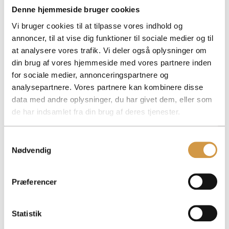
Joint taxation
Denne hjemmeside bruger cookies
Vi bruger cookies til at tilpasse vores indhold og
annoncer, til at vise dig funktioner til sociale medier og til
at analysere vores trafik. Vi deler også oplysninger om
din brug af vores hjemmeside med vores partnere inden
for sociale medier, annonceringspartnere og
analysepartnere. Vores partnere kan kombinere disse
data med andre oplysninger, du har givet dem, eller som
de har indsamlet fra din brug af deres tjenester.
Samtykkevalg
Nødvendig
Joint taxation means that several companies are taxed together. Read the
rules for mandatory and voluntary joint taxation as well as benefits and
requirements.
Præferencer
Facebook
Mastodon
Email
Share
Statistik