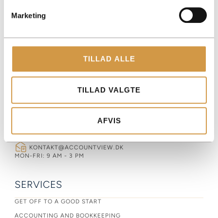
Marketing
ACCOUNTVIEW APS
ROHOLMSVEJ 14A, 1TV, 2620 ALBERTSLUND
TILLAD ALLE
PAPIRFABRIKKEN 52, 18, 3. 8600 SILKEBORG
CVR: 40147721
TILLAD VALGTE
CONTACT US
AFVIS
+45 2543 2425
KONTAKT@ACCOUNTVIEW.DK
MON-FRI: 9 AM - 3 PM
SERVICES
GET OFF TO A GOOD START
ACCOUNTING AND BOOKKEEPING