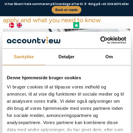
Vi har åbent hele sommeren på hverdage efter kl. 9 · Ring på
eller
+45 3014 8070
Book et møde
Installment scheme with SKAT – how to
apply and what you need to know
+4,8 FREMRAGENDE
Business type
Contact us
Samtykke
Detaljer
Om
Denne hjemmeside bruger cookies
Vi bruger cookies til at tilpasse vores indhold og
annoncer, til at vise dig funktioner til sociale medier og til
at analysere vores trafik. Vi deler også oplysninger om
Get an overview of the installment scheme with SKAT, conditions, application
din brug af vores hjemmeside med vores partnere inden
and how your company can ease liquidity.
for sociale medier, annonceringspartnere og
Facebook
Mastodon
Email
Share
analysepartnere. Vores partnere kan kombinere disse
data med andre oplysninger, du har givet dem, eller som