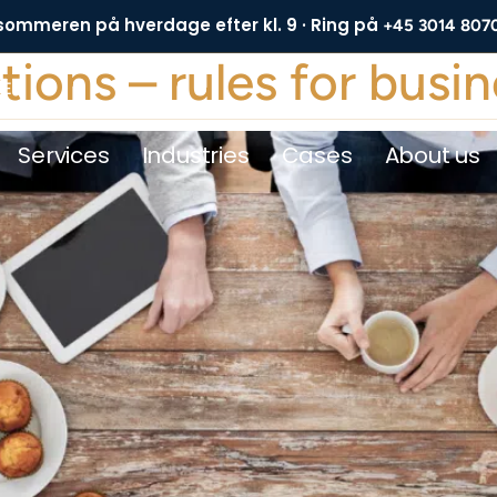
 sommeren på hverdage efter kl. 9 · Ring på
+45 3014 807
ions – rules for busi
DE
Services
Industries
Cases
About us