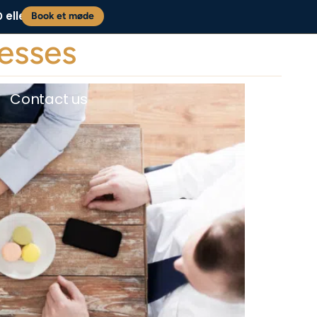
eller
0
Book et møde
nesses
Contact us