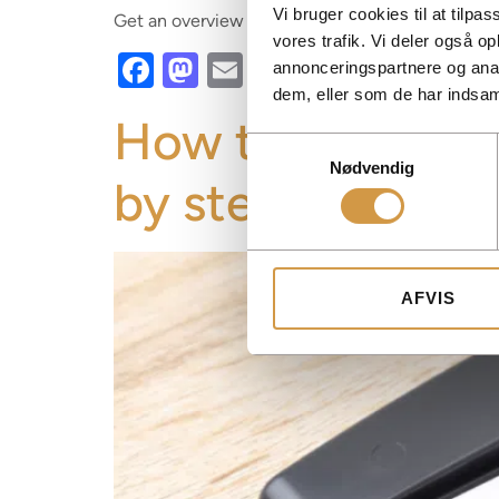
Vi bruger cookies til at tilpas
Get an overview of the installment scheme with 
vores trafik. Vi deler også 
Facebook
Mastodon
Email
Share
annonceringspartnere og anal
dem, eller som de har indsaml
How to give you
Samtykkevalg
Nødvendig
by step
AFVIS