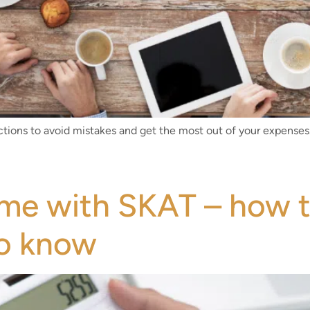
ctions to avoid mistakes and get the most out of your expenses
eme with SKAT – how t
to know