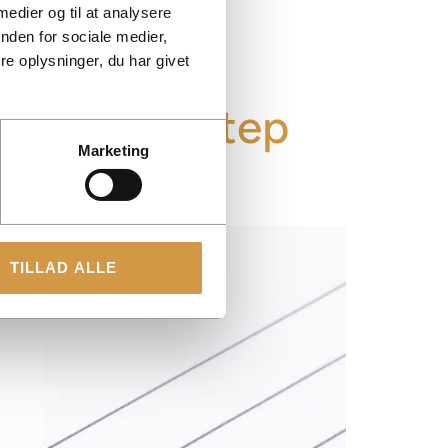
 medier og til at analysere
iquidity.
nden for sociale medier,
e oplysninger, du har givet
to SKAT – Step
Marketing
TILLAD ALLE