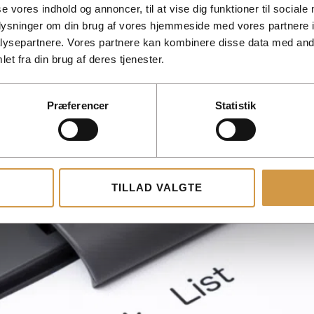
se vores indhold og annoncer, til at vise dig funktioner til sociale
SKAT, conditions, application and how your company can ease l
oplysninger om din brug af vores hjemmeside med vores partnere i
ysepartnere. Vores partnere kan kombinere disse data med andr
et fra din brug af deres tjenester.
r accountant access 
Præferencer
Statistik
TILLAD VALGTE