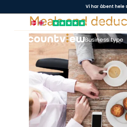
Vi har åbent hele
Meals and deduct
+4,8 FREMRAGEN
Business type