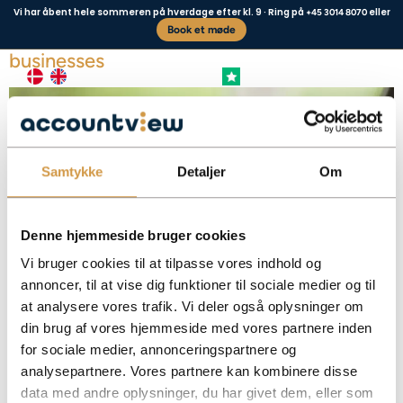
Vi har åbent hele sommeren på hverdage efter kl. 9 · Ring på
eller
+45 3014 8070
Book et møde
Time tracking – Requirements and rules for
businesses
+4,8 FREMRAGENDE
Business type
Contact us
Samtykke
Detaljer
Om
Denne hjemmeside bruger cookies
Vi bruger cookies til at tilpasse vores indhold og
annoncer, til at vise dig funktioner til sociale medier og til
at analysere vores trafik. Vi deler også oplysninger om
From July 1, 2024, all companies must register employee working hours. Get
din brug af vores hjemmeside med vores partnere inden
an overview of the new time tracking requirements and how to comply.
for sociale medier, annonceringspartnere og
Facebook
Mastodon
Email
Share
analysepartnere. Vores partnere kan kombinere disse
data med andre oplysninger, du har givet dem, eller som