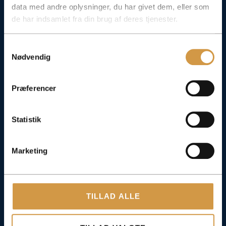
data med andre oplysninger, du har givet dem, eller som
de har indsamlet fra din brug af deres tjenester.
Samtykkevalg
Nødvendig
Popular services
Præferencer
We help with most things, but these services are
especially popular with our customers.
Statistik
Click through to read more about how we make it
simple.
Marketing
TILLAD ALLE