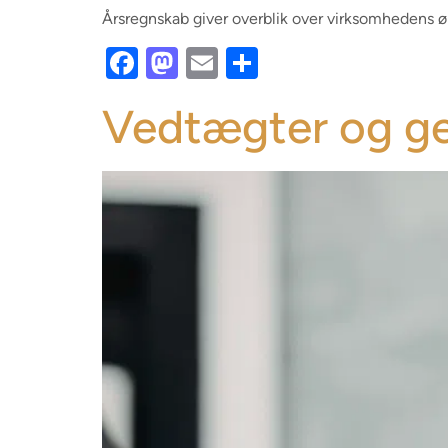
Årsregnskab giver overblik over virksomhedens øk
Facebook
Mastodon
Email
Share
Vedtægter og ge