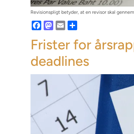
Revisionspligt betyder, at en revisor skal genne
Facebook
Mastodon
Email
Share
Frister for årsra
deadlines