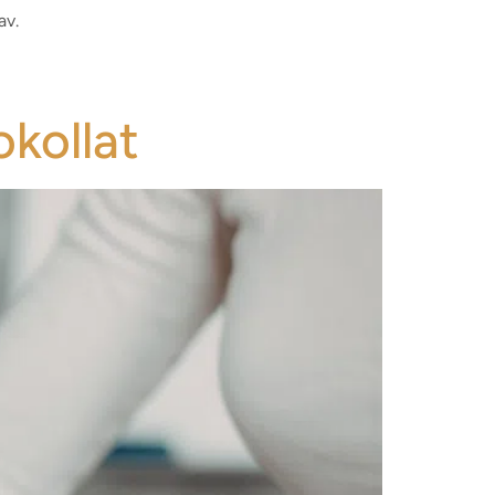
av.
kollat