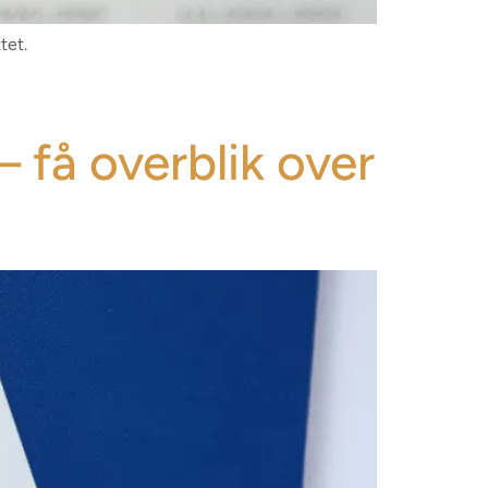
tet.
– få overblik over