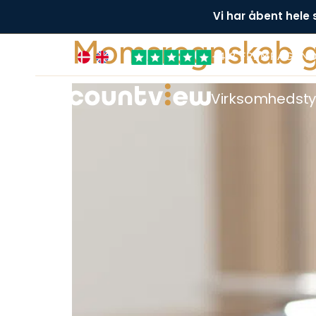
Vi har åbent hele
Momsregnskab gjo
+4,8 FREMRAGEN
Virksomhedst