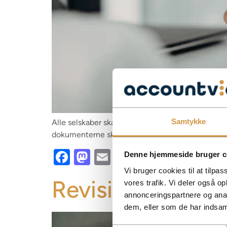
Samtykke
Alle selskaber skal have vedtægter og udarbejde 
dokumenterne skal indeholde.
Facebook
Mastodon
Email
Share
Denne hjemmeside bruger c
Vi bruger cookies til at tilpas
Revisionspligt
vores trafik. Vi deler også 
annonceringspartnere og anal
dem, eller som de har indsaml