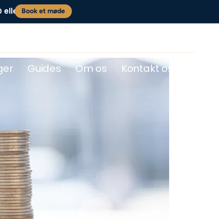
eller
0
Book et møde
ger
Guides
Om os
Kontakt os