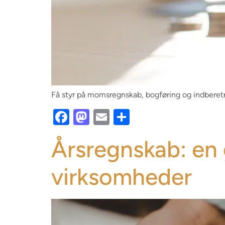
Få styr på momsregnskab, bogføring og indberetn
Facebook
Mastodon
Email
Share
Årsregnskab: en
virksomheder