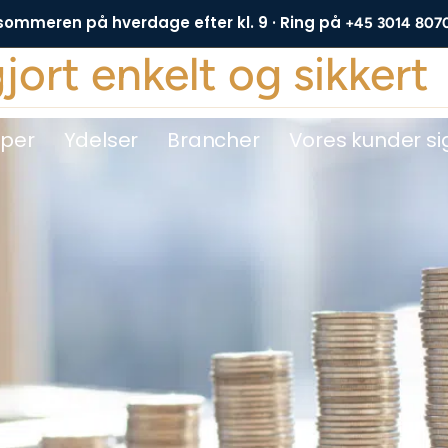
 sommeren på hverdage efter kl. 9 · Ring på
+45 3014 807
rt enkelt og sikkert
DE
yper
Ydelser
Brancher
Vores kunder si