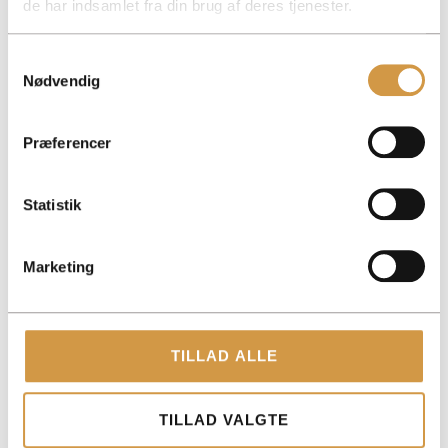
de har indsamlet fra din brug af deres tjenester.
Samtykkevalg
Nødvendig
ACCOUNTVIEW APS
Præferencer
TOLDBODGADE 12, 3. 1253 KØBENHAVN K
ROHOLMSVEJ 14A, 1TV, 2620 ALBERTSLUND
Statistik
PAPIRFABRIKKEN 52, 18, 3. 8600 SILKEBORG
CVR: 40147721
Marketing
KONTAKT
+45 3014 8070
TILLAD ALLE
KONTAKT@ACCOUNTVIEW.DK
MAN-FRE: KL. 9 -15
TILLAD VALGTE