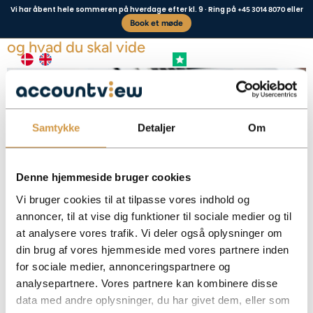
Vi har åbent hele sommeren på hverdage efter kl. 9 · Ring på
eller
+45 3014 8070
Book et møde
Afdragsordning hos SKAT – sådan søger du
og hvad du skal vide
+4,8 FREMRAGENDE
Vores kunder siger
Samtykke
Detaljer
Om
Denne hjemmeside bruger cookies
Vi bruger cookies til at tilpasse vores indhold og
annoncer, til at vise dig funktioner til sociale medier og til
at analysere vores trafik. Vi deler også oplysninger om
Få overblik over afdragsordning hos SKAT, betingelser, ansøgning og hvordan
din brug af vores hjemmeside med vores partnere inden
din virksomhed kan lette likviditeten.
for sociale medier, annonceringspartnere og
Facebook
Mastodon
Email
Share
analysepartnere. Vores partnere kan kombinere disse
data med andre oplysninger, du har givet dem, eller som