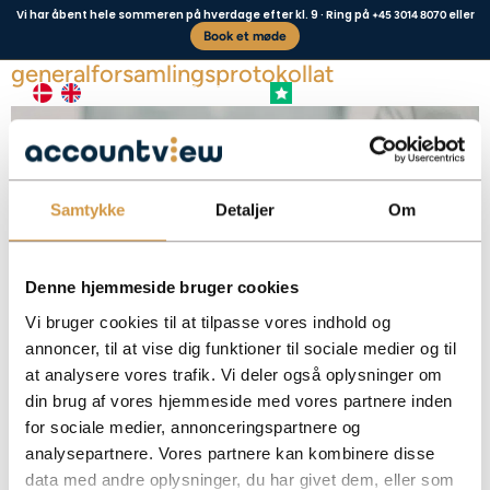
Vi har åbent hele sommeren på hverdage efter kl. 9 · Ring på
eller
+45 3014 8070
Book et møde
Vedtægter og
generalforsamlingsprotokollat
+4,8 FREMRAGENDE
Vores kunder siger
Samtykke
Detaljer
Om
Denne hjemmeside bruger cookies
Vi bruger cookies til at tilpasse vores indhold og
annoncer, til at vise dig funktioner til sociale medier og til
at analysere vores trafik. Vi deler også oplysninger om
Alle selskaber skal have vedtægter og udarbejde et
din brug af vores hjemmeside med vores partnere inden
generalforsamlingsprotokollat i forbindelse med årsrapporten. Få overblik over
kravene og hvad dokumenterne skal indeholde.
for sociale medier, annonceringspartnere og
analysepartnere. Vores partnere kan kombinere disse
Facebook
Mastodon
Email
Share
data med andre oplysninger, du har givet dem, eller som