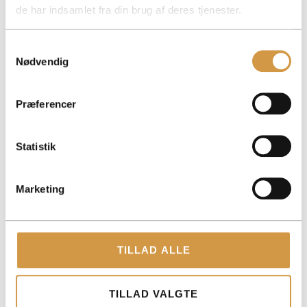
de har indsamlet fra din brug af deres tjenester.
Samtykkevalg
Nødvendig
ACCOUNTVIEW APS
Præferencer
TOLDBODGADE 12, 3. 1253 KØBENHAVN K
ROHOLMSVEJ 14A, 1TV, 2620 ALBERTSLUND
Statistik
PAPIRFABRIKKEN 52, 18, 3. 8600 SILKEBORG
CVR: 40147721
Marketing
KONTAKT
+45 3014 8070
TILLAD ALLE
KONTAKT@ACCOUNTVIEW.DK
MAN-FRE: KL. 9 -15
TILLAD VALGTE