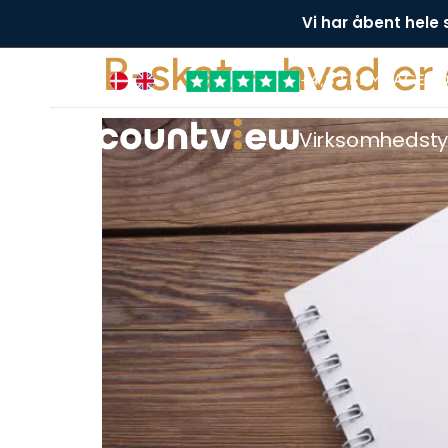
Vi har åbent hele
B-skat – hvad er
+4,8 FREMRAGEN
Virksomhedst