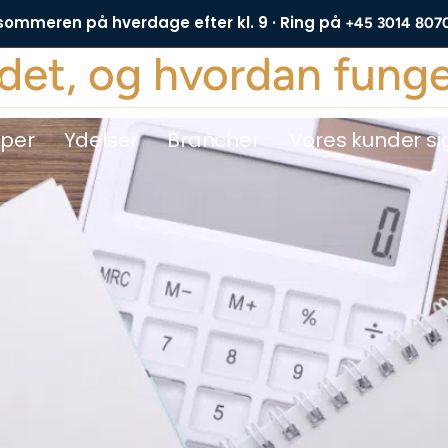
 sommeren på hverdage efter kl. 9 · Ring på
+45 3014 807
 det, og hvordan funge
DE
yper
Ydelser
Brancher
Vores kunder si