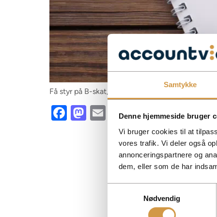
Samtykke
Få styr på B-skat, betaling, beregning og hvorda
Facebook
Mastodon
Email
Share
Denne hjemmeside bruger c
Vi bruger cookies til at tilpas
vores trafik. Vi deler også 
annonceringspartnere og anal
dem, eller som de har indsaml
Samtykkevalg
Nødvendig