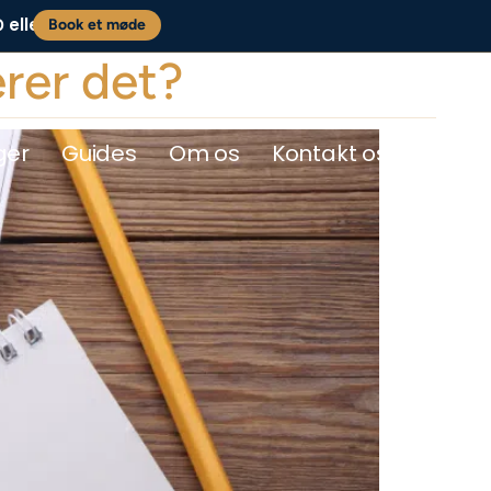
eller
0
Book et møde
rer det?
ger
Guides
Om os
Kontakt os