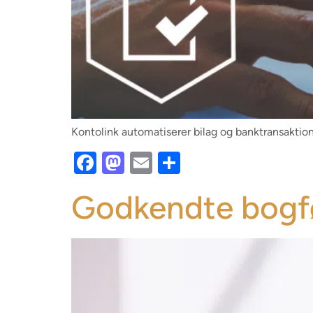
Kontolink automatiserer bilag og banktransaktio
Facebook
Mastodon
Email
Share
Godkendte bogf