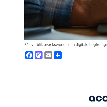
Få overblik over kravene i den digitale bogførin
Facebook
Mastodon
Email
Share