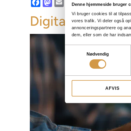
Facebook
Mastodon
Email
Share
Denne hjemmeside bruger c
Vi bruger cookies til at tilpas
Digital bogførin
vores trafik. Vi deler også 
annonceringspartnere og anal
dem, eller som de har indsaml
Samtykkevalg
Nødvendig
AFVIS