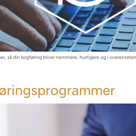
ner, så din bogføring bliver nemmere, hurtigere og i overenss
øringsprogrammer