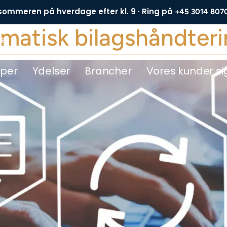
 sommeren på hverdage efter kl. 9 · Ring på
+45 3014 807
matisk bilagshåndter
DE
yper
Ydelser
Brancher
Vores kunder si