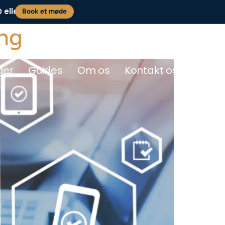
eller
0
Book et møde
ing
ger
Guides
Om os
Kontakt os