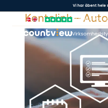
Vi har åbent hele
Kontolink – Auto
+4,8 FREMRAGEN
Virksomhedst