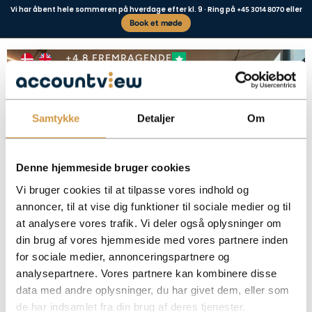
Vi har åbent hele sommeren på hverdage efter kl. 9 · Ring på
eller
+45 3014 8070
Book et møde
Skattefrie diæter 2026
+4,8 FREMRAGENDE
Samtykke
Detaljer
Om
Vores kunder siger
Denne hjemmeside bruger cookies
Vi bruger cookies til at tilpasse vores indhold og
annoncer, til at vise dig funktioner til sociale medier og til
at analysere vores trafik. Vi deler også oplysninger om
Se de gældende satser for skattefrie diæter i 2026 og få overblik over regler
din brug af vores hjemmeside med vores partnere inden
for rejsegodtgørelse.
for sociale medier, annonceringspartnere og
Facebook
Mastodon
Email
Share
analysepartnere. Vores partnere kan kombinere disse
data med andre oplysninger, du har givet dem, eller som
de har indsamlet fra din brug af deres tjenester.