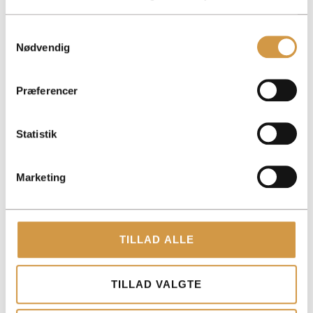
Samtykkevalg
Nødvendig
ACCOUNTVIEW APS
Præferencer
TOLDBODGADE 12, 3. 1253 KØBENHAVN K
ROHOLMSVEJ 14A, 1TV, 2620 ALBERTSLUND
Statistik
PAPIRFABRIKKEN 52, 18, 3. 8600 SILKEBORG
CVR: 40147721
Marketing
KONTAKT
+45 3014 8070
TILLAD ALLE
KONTAKT@ACCOUNTVIEW.DK
MAN-FRE: KL. 9 -15
TILLAD VALGTE
YDELSER