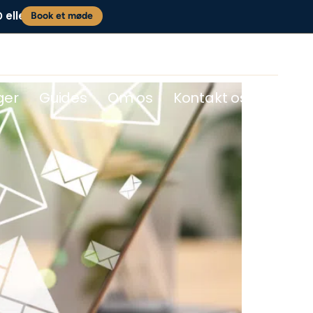
eller
0
Book et møde
ger
Guides
Om os
Kontakt os