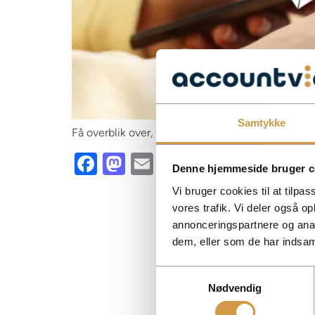
Samtykke
Få overblik over, hvordan du får adgang til virk
Facebook
Mastodon
Email
Share
Denne hjemmeside bruger c
Vi bruger cookies til at tilpas
vores trafik. Vi deler også 
annonceringspartnere og anal
dem, eller som de har indsaml
Samtykkevalg
Nødvendig