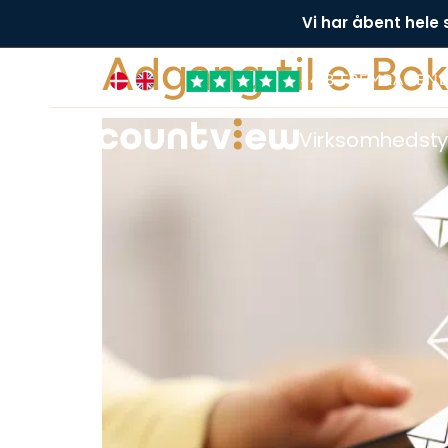
Vi har åbent hele
Adgang til e-Bok
+4,8 FREMRAGEN
Virksomhedst