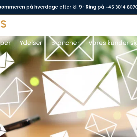
 sommeren på hverdage efter kl. 9 · Ring på
+45 3014 807
s
DE
yper
Ydelser
Brancher
Vores kunder si