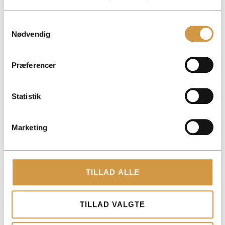
Samtykkevalg
Nødvendig
ACCOUNTVIEW APS
Præferencer
TOLDBODGADE 12, 3. 1253 KØBENHAVN K
ROHOLMSVEJ 14A, 1TV, 2620 ALBERTSLUND
Statistik
PAPIRFABRIKKEN 52, 18, 3. 8600 SILKEBORG
CVR: 40147721
Marketing
KONTAKT
+45 3014 8070
TILLAD ALLE
KONTAKT@ACCOUNTVIEW.DK
MAN-FRE: KL. 9 -15
TILLAD VALGTE
YDELSER