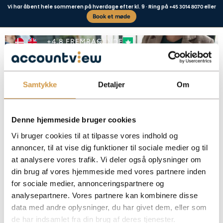
Vi har åbent hele sommeren på hverdage efter kl. 9 · Ring på
eller
+45 3014 8070
Book et møde
Omvendt betalingspligt
+4,8 FREMRAGENDE
Samtykke
Detaljer
Om
Vores kunder siger
Denne hjemmeside bruger cookies
Vi bruger cookies til at tilpasse vores indhold og
annoncer, til at vise dig funktioner til sociale medier og til
at analysere vores trafik. Vi deler også oplysninger om
Omvendt betalingspligt betyder, at køberen indberetter momsen. Få styr på
din brug af vores hjemmeside med vores partnere inden
reglerne for EU-handel og udvalgte varer i Danmark.
for sociale medier, annonceringspartnere og
Facebook
Mastodon
Email
Share
analysepartnere. Vores partnere kan kombinere disse
data med andre oplysninger, du har givet dem, eller som
de har indsamlet fra din brug af deres tjenester.