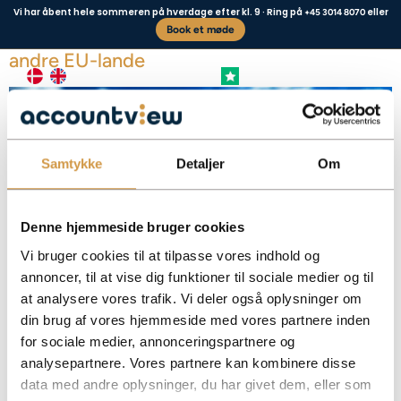
Vi har åbent hele sommeren på hverdage efter kl. 9 · Ring på
eller
+45 3014 8070
Book et møde
EU-moms – regler for moms ved salg til
andre EU-lande
+4,8 FREMRAGENDE
Vores kunder siger
Samtykke
Detaljer
Om
Denne hjemmeside bruger cookies
Vi bruger cookies til at tilpasse vores indhold og
annoncer, til at vise dig funktioner til sociale medier og til
at analysere vores trafik. Vi deler også oplysninger om
Få overblik over reglerne for EU-moms, herunder hvornår du ikke skal opkræve
din brug af vores hjemmeside med vores partnere inden
dansk moms, og hvordan EU-salg korrekt indberettes.
for sociale medier, annonceringspartnere og
Facebook
Mastodon
Email
Share
analysepartnere. Vores partnere kan kombinere disse
data med andre oplysninger, du har givet dem, eller som