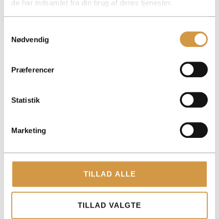
de har indsamlet fra din brug af deres tjenester.
Samtykkevalg
Nødvendig
ACCOUNTVIEW APS
Præferencer
TOLDBODGADE 12, 3. 1253 KØBENHAVN K
ROHOLMSVEJ 14A, 1TV, 2620 ALBERTSLUND
Statistik
PAPIRFABRIKKEN 52, 18, 3. 8600 SILKEBORG
CVR: 40147721
Marketing
KONTAKT
+45 3014 8070
TILLAD ALLE
KONTAKT@ACCOUNTVIEW.DK
MAN-FRE: KL. 9 -15
TILLAD VALGTE