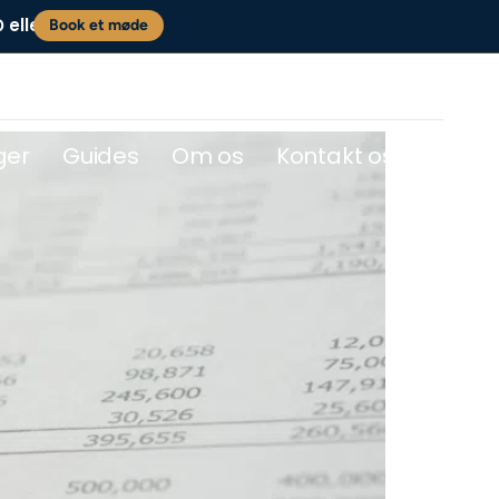
eller
0
Book et møde
ger
Guides
Om os
Kontakt os