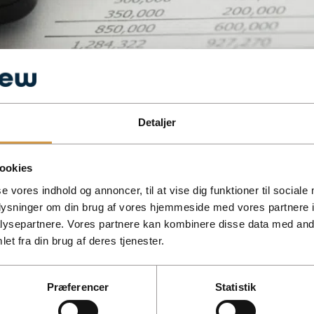
Detaljer
mgå og erklære dit regnskab. Se hvornår din virksomhed er omfat
ookies
se vores indhold og annoncer, til at vise dig funktioner til sociale
oplysninger om din brug af vores hjemmeside med vores partnere i
ysepartnere. Vores partnere kan kombinere disse data med andr
et fra din brug af deres tjenester.
Præferencer
Statistik