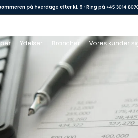
 sommeren på hverdage efter kl. 9 · Ring på
+45 3014 807
DE
yper
Ydelser
Brancher
Vores kunder si