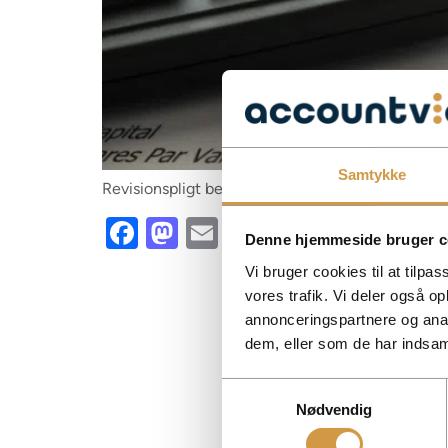
Samtykke
Revisionspligt betyder, at en revisor skal genne
Facebook
Mastodon
Email
Share
Denne hjemmeside bruger c
Vi bruger cookies til at tilpas
vores trafik. Vi deler også 
annonceringspartnere og anal
dem, eller som de har indsaml
Samtykkevalg
Nødvendig