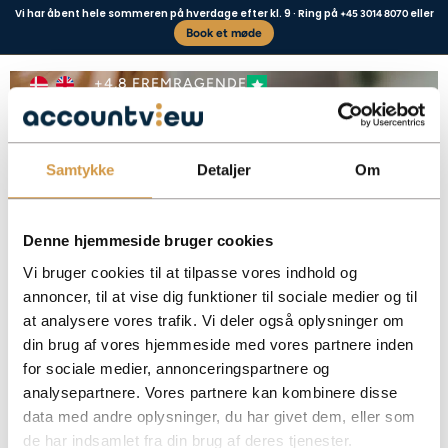
Vi har åbent hele sommeren på hverdage efter kl. 9 · Ring på
eller
+45 3014 8070
Book et møde
Reklamebeskyttelse
+4,8 FREMRAGENDE
Samtykke
Detaljer
Om
Vores kunder siger
Denne hjemmeside bruger cookies
Vi bruger cookies til at tilpasse vores indhold og
annoncer, til at vise dig funktioner til sociale medier og til
at analysere vores trafik. Vi deler også oplysninger om
Sådan registrerer du reklamebeskyttelse i CVR og undgår uønskede
din brug af vores hjemmeside med vores partnere inden
salgsopkald til din virksomhed.
for sociale medier, annonceringspartnere og
Facebook
Mastodon
Email
Share
analysepartnere. Vores partnere kan kombinere disse
data med andre oplysninger, du har givet dem, eller som
de har indsamlet fra din brug af deres tjenester.