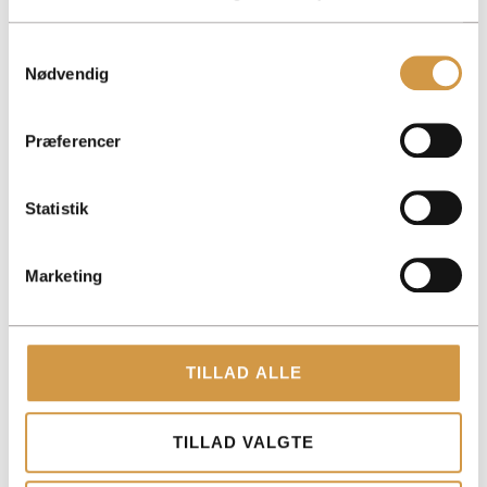
Samtykkevalg
Nødvendig
ACCOUNTVIEW APS
Præferencer
TOLDBODGADE 12, 3. 1253 KØBENHAVN K
ROHOLMSVEJ 14A, 1TV, 2620 ALBERTSLUND
Statistik
PAPIRFABRIKKEN 52, 18, 3. 8600 SILKEBORG
CVR: 40147721
Marketing
KONTAKT
+45 3014 8070
TILLAD ALLE
KONTAKT@ACCOUNTVIEW.DK
MAN-FRE: KL. 9 -15
TILLAD VALGTE
YDELSER