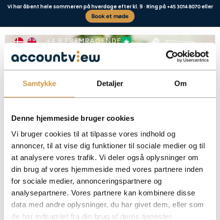
Vi har åbent hele sommeren på hverdage efter kl. 9 · Ring på
eller
+45 3014 8070
Book et møde
Adgang til e-Boks
+4,8 FREMRAGENDE
Samtykke
Detaljer
Om
Vores kunder siger
Denne hjemmeside bruger cookies
Vi bruger cookies til at tilpasse vores indhold og
annoncer, til at vise dig funktioner til sociale medier og til
at analysere vores trafik. Vi deler også oplysninger om
Få overblik over, hvordan du får adgang til virksomhedens e-Boks, opsætter
din brug af vores hjemmeside med vores partnere inden
notifikationer og giver fuldmagt.
for sociale medier, annonceringspartnere og
Facebook
Mastodon
Email
Share
analysepartnere. Vores partnere kan kombinere disse
data med andre oplysninger, du har givet dem, eller som
de har indsamlet fra din brug af deres tjenester.