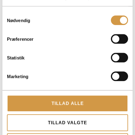
Samtykkevalg
Nødvendig
ACCOUNTVIEW APS
Præferencer
TOLDBODGADE 12, 3. 1253 KØBENHAVN K
ROHOLMSVEJ 14A, 1TV, 2620 ALBERTSLUND
Statistik
PAPIRFABRIKKEN 52, 18, 3. 8600 SILKEBORG
CVR: 40147721
Marketing
KONTAKT
+45 3014 8070
TILLAD ALLE
KONTAKT@ACCOUNTVIEW.DK
MAN-FRE: KL. 9 -15
TILLAD VALGTE
YDELSER