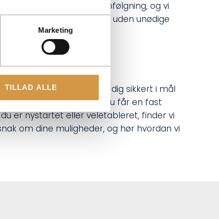
ål for rapportering og opfølgning, og vi
 dit tempo og din forretning, uden unødige
Marketing
TILLAD ALLE
kontakt til os. Vi hjælper dig sikkert i mål
 der påvirker bundlinjen. Du får en fast
 er nystartet eller veletableret, finder vi
t snak om dine muligheder, og hør hvordan vi