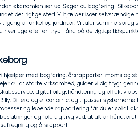
hvordan økonomien ser ud. Søger du bogføring i Silk
 landet det rigtige sted. Vi hjælper især selvstændi
s tilgang er enkel og jordnær. Vi taler samme sprog s
hver uge eller en tryg hånd på de vigtige tidspunkte
lkeborg
. Vi hjælper med bogføring, årsrapporter, moms og 
jer du at starte virksomhed, guider vi dig trygt genn
skabsservice, digital bilagshåndtering og effektiv o
illy, Dinero og e-conomic, og tilpasser systemerne t
rocesser og løbende rapportering får du et solidt øk
slutninger og føle dig tryg ved, at alt er håndteret 
safregning og årsrapport.