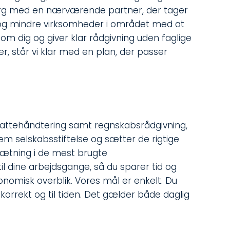
eborg med en nærværende partner, der tager
ge og mindre virksomheder i området med at
om dig og giver klar rådgivning uden faglige
r, står vi klar med en plan, der passer
skattehåndtering samt regnskabsrådgivning,
em selskabsstiftelse og sætter de rigtige
psætning i de mest brugte
il dine arbejdsgange, så du sparer tid og
onomisk overblik. Vores mål er enkelt. Du
korrekt og til tiden. Det gælder både daglig