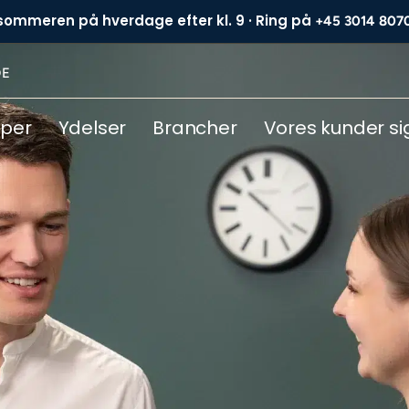
 sommeren på hverdage efter kl. 9 · Ring på
+45 3014 807
DE
yper
Ydelser
Brancher
Vores kunder si