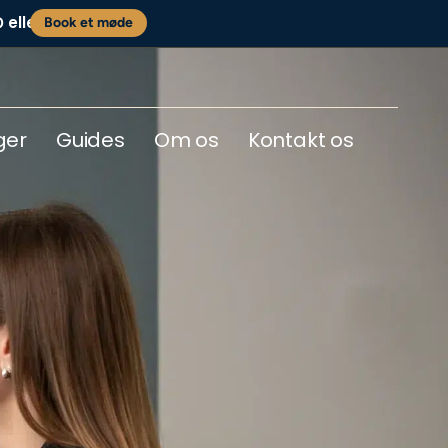
eller
0
Book et møde
ger
Guides
Om os
Kontakt os