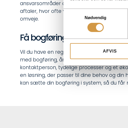
ansvarsområder og en tidsplan, så du hurtig
aftaler, hvor ofte vi mødes på telefon eller 
Samtykkevalg
Nødvendig
omveje.
Få bogføring i Silkeborg og
AFVIS
Vil du have en regnskabspartner, der gør det e
med bogføring, årsrapport, moms og skat, og 
kontaktperson, tydelige processer og et økono
en løsning, der passer til dine behov og din
kan sætte din bogføring i system, så du får 