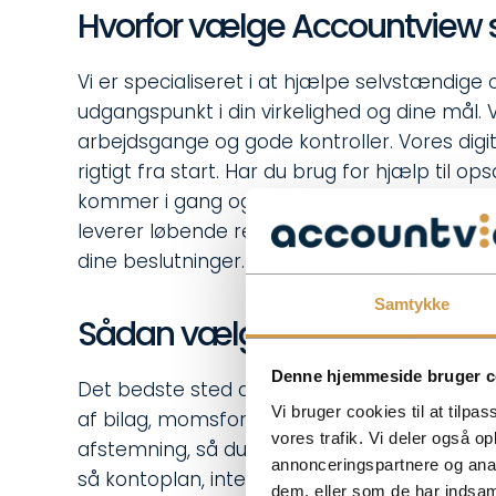
Hvorfor vælge Accountview 
Vi er specialiseret i at hjælpe selvstændige
udgangspunkt i din virkelighed og dine mål. 
arbejdsgange og gode kontroller. Vores digi
rigtigt fra start. Har du brug for hjælp til op
kommer i gang og kan arbejde effektivt. Start
leverer løbende regnskabsservice, men også i
dine beslutninger.
Samtykke
Sådan vælger du den rette l
Denne hjemmeside bruger c
Det bedste sted at starte er en kort sam
Vi bruger cookies til at tilpas
af bilag, momsforhold, behov for løbende ra
vores trafik. Vi deler også 
afstemning, så du får en fast rytme og et ge
annonceringspartnere og anal
så kontoplan, integrationer og bilagsflow f
dem, eller som de har indsaml