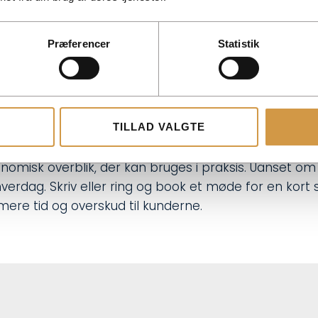
t mærker effekten i hverdagen. Undervejs sætter vi m
online. På den måde får du en løsning, der passer til
Præferencer
Statistik
 omegn
TILLAD VALGTE
nkelt og trygt at drive virksomhed i Silkeborg, så tag 
vi står klar med rådgivning, når du skal træffe valg,
misk overblik, der kan bruges i praksis. Uanset om du
 hverdag. Skriv eller ring og book et møde for en kor
mere tid og overskud til kunderne.