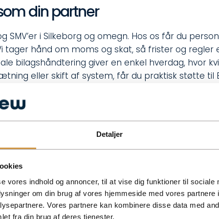
som din partner
 og SMV’er i Silkeborg og omegn. Hos os får du person
Vi tager hånd om moms og skat, så frister og regler e
tale bilagshåndtering giver en enkel hverdag, hvor k
sætning eller skift af system, får du praktisk støtte til
er du virksomhed, hjælper vi med selskabsstiftelse og 
ndsigt i nøgletal, så du ikke kun får bogføring, men 
Detaljer
øsning
ookies
tale om din virksomhed, dine nuværende systemer
se vores indhold og annoncer, til at vise dig funktioner til sociale
pportering, og hvem der gør hvad. Dernæst anbefaler
oplysninger om din brug af vores hjemmeside med vores partnere i
nnemskueligt overblik. Har du allerede Billy, Dinero
ysepartnere. Vores partnere kan kombinere disse data med andr
ungerer sammen. Skal du i gang fra bunden, får du e
et fra din brug af deres tjenester.