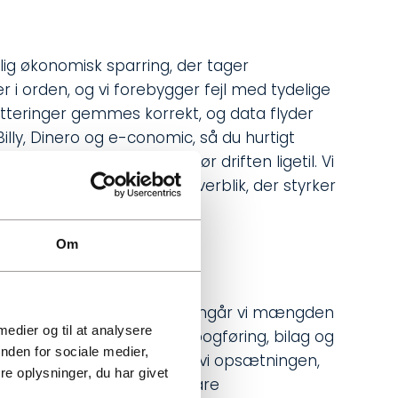
lig økonomisk sparring, der tager
r i orden, og vi forebygger fejl med tydelige
vitteringer gemmes korrekt, og data flyder
 Billy, Dinero og e-conomic, så du hurtigt
en enkel struktur, der gør driften ligetil. Vi
også et klart økonomisk overblik, der styrker
Om
 og dine mål. Sammen gennemgår vi mængden
 medier og til at analysere
 vi en enkel proces for bogføring, bilag og
nden for sociale medier,
 eller e-conomic, optimerer vi opsætningen,
e oplysninger, du har givet
n sikker onboarding med klare