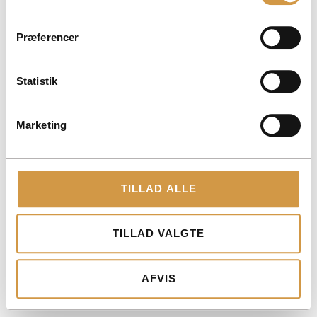
KONTAKT@ACCOUNTVIEW.DK
MAN-FRE: KL. 9 -15
Præferencer
YDELSER
Statistik
ÅRSRAPPORTER
BOGFØRINGSPAKKER
Marketing
KONTAKT OS
© 2026 Accountview – Designet af
–
auxo.dk
Privatlivspolitik
TILLAD ALLE
TILLAD VALGTE
AFVIS