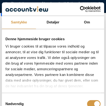
Vi har åbent hele sommeren på hverdage efter kl. 9 · Ring på
eller
+45 3014 8070
Book et møde
Facebook
Mastodon
Email
Share
+4,8 FREMRAGENDE
Samtykke
Detaljer
Om
Denne hjemmeside bruger cookies
Vores kunder siger
Vi bruger cookies til at tilpasse vores indhold og
ACCOUNTVIEW APS
annoncer, til at vise dig funktioner til sociale medier og til
at analysere vores trafik. Vi deler også oplysninger om
TOLDBODGADE 12, 3. 1253 KØBENHAVN K
din brug af vores hjemmeside med vores partnere inden
ROHOLMSVEJ 14A, 1TV, 2620 ALBERTSLUND
for sociale medier, annonceringspartnere og
analysepartnere. Vores partnere kan kombinere disse
PAPIRFABRIKKEN 52, 18, 3. 8600 SILKEBORG
CVR: 40147721
data med andre oplysninger, du har givet dem, eller som
de har indsamlet fra din brug af deres tjenester.
KONTAKT
Samtykkevalg
+45 3014 8070
Nødvendig