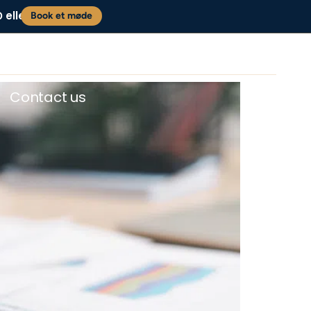
eller
0
Book et møde
Contact us