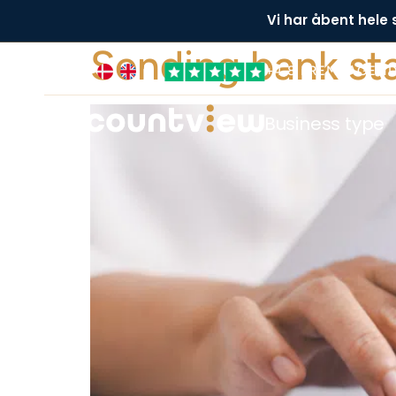
Vi har åbent hele
Sending bank st
+4,8 FREMRAGEN
Business type