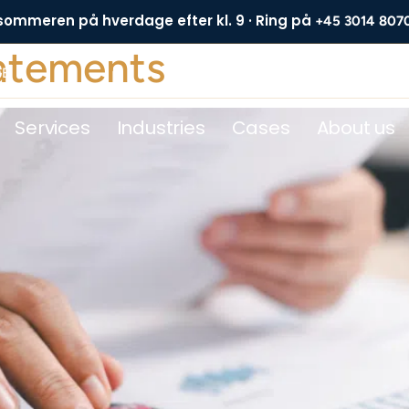
 sommeren på hverdage efter kl. 9 · Ring på
+45 3014 807
atements
DE
Services
Industries
Cases
About us