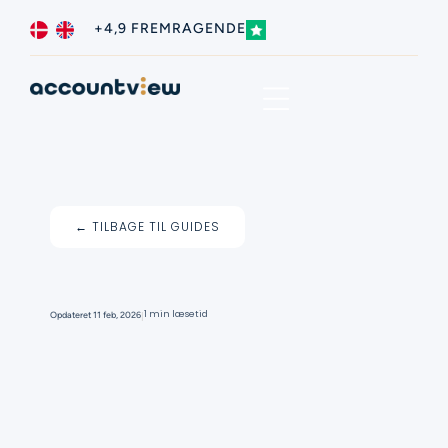
+4,9 FREMRAGENDE
Vores kunder siger
← TILBAGE TIL GUIDES
I
1 min læsetid
Opdateret
11 feb, 2026