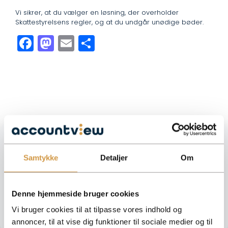
Vi sikrer, at du vælger en løsning, der overholder
Skattestyrelsens regler, og at du undgår unødige bøder.
Facebook
Mastodon
Email
Share
Brug for hjælp til at komme videre?
Samtykke
Detaljer
Om
Vi hjælper dig med at få overblik over dine tal og sikre, at det
bliver gjort korrekt i regnskabet. Nemt, trygt og tilpasset din
virksomhed.
Denne hjemmeside bruger cookies
FÅ HJÆLP HOS ACCOUNTVIEW
Vi bruger cookies til at tilpasse vores indhold og
annoncer, til at vise dig funktioner til sociale medier og til