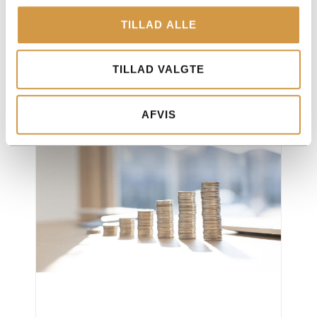
TILLAD ALLE
ApS vs enkeltmandsvirksomhed – Fordele
TILLAD VALGTE
og ulemper
Læs mere »
AFVIS