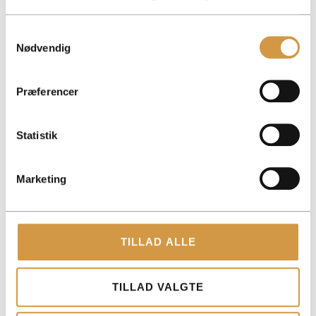
Samtykkevalg
Nødvendig
ACCOUNTVIEW APS
Præferencer
TOLDBODGADE 12, 3. 1253 KØBENHAVN K
ROHOLMSVEJ 14A, 1TV, 2620 ALBERTSLUND
Statistik
PAPIRFABRIKKEN 52, 18, 3. 8600 SILKEBORG
CVR: 40147721
Marketing
KONTAKT
+45 3014 8070
TILLAD ALLE
KONTAKT@ACCOUNTVIEW.DK
MAN-FRE: KL. 9 -15
TILLAD VALGTE
YDELSER