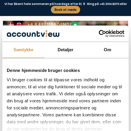
Vi har åbent hele sommeren på hverdage efter kl. 9 · Ring på
eller
+45 3014 8070
Book et møde
Kasseapparat regler 2024
+4,8 FREMRAGENDE
Samtykke
Detaljer
Om
Vores kunder siger
Denne hjemmeside bruger cookies
Vi bruger cookies til at tilpasse vores indhold og
annoncer, til at vise dig funktioner til sociale medier og til
at analysere vores trafik. Vi deler også oplysninger om
Få overblik over reglerne for digitale kasseapparater, hvem de gælder for, og
din brug af vores hjemmeside med vores partnere inden
hvilke bøder manglende overholdelse kan medføre.
for sociale medier, annonceringspartnere og
Facebook
Mastodon
Email
Share
analysepartnere. Vores partnere kan kombinere disse
data med andre oplysninger, du har givet dem, eller som
de har indsamlet fra din brug af deres tjenester.