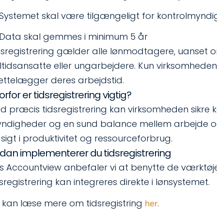
Systemet skal være tilgængeligt for kontrolmynd
Data skal gemmes i minimum 5 år
dsregistrering gælder alle lønmodtagere, uanset o
ltidsansatte eller ungarbejdere. Kun virksomhedens
lrettelægger deres arbejdstid.
orfor er tidsregistrering vigtig?
d præcis tidsregistrering kan virksomheden sikre 
ndigheder og en sund balance mellem arbejde og h
dsigt i produktivitet og ressourceforbrug.
dan implementerer du tidsregistrering
s Accountview anbefaler vi at benytte de værktøjer,
dsregistrering kan integreres direkte i lønsystemet.
 kan læse mere om tidsregistring
her.