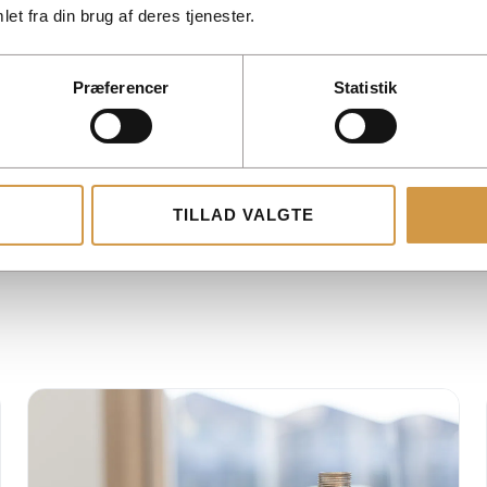
et fra din brug af deres tjenester.
tal og sikre, at det bliver
tilpasset din virksomhed.
Præferencer
Statistik
TILLAD VALGTE