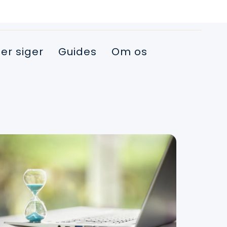
er siger
Guides
Om os