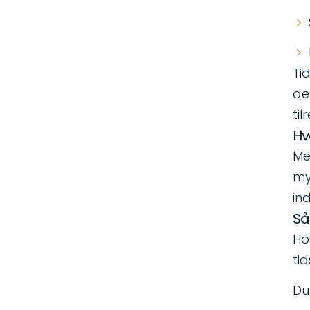
Ti
de
ti
Hv
Me
my
in
Så
Ho
ti
Du