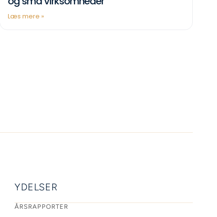
og små virksomheder
Læs mere »
YDELSER
ÅRSRAPPORTER