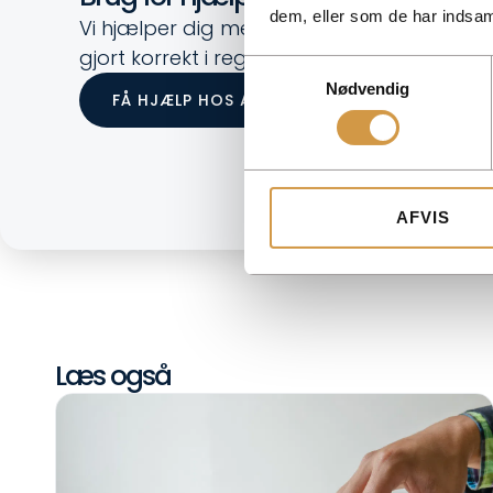
dem, eller som de har indsaml
Vi hjælper dig med at få overblik over dine 
gjort korrekt i regnskabet. Nemt, trygt og 
Samtykkevalg
Nødvendig
FÅ HJÆLP HOS ACCOUNTVIEW
AFVIS
Læs også