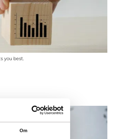
s you best.
Om