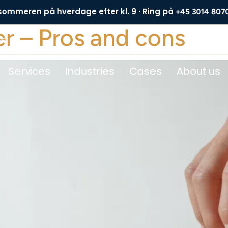
 sommeren på hverdage efter kl. 9 · Ring på
+45 3014 807
er – Pros and cons
DE
Services
Industries
Cases
About us