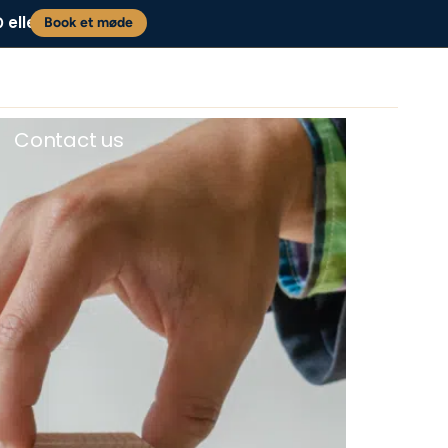
eller
0
Book et møde
Contact us