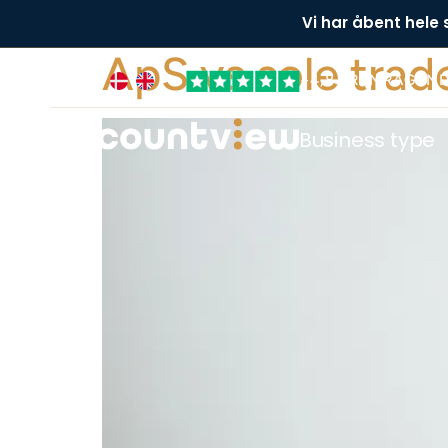
Vi har åbent hele
ApS vs sole trad
+4,8 FREMRAGEN
Business type