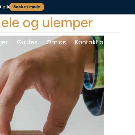
eller
0
Book et møde
ele og ulemper
ger
Guides
Om os
Kontakt os