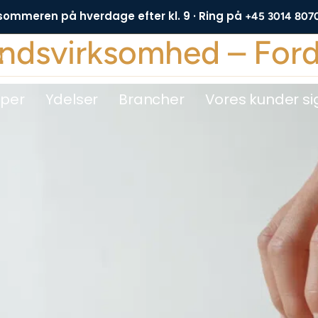
 sommeren på hverdage efter kl. 9 · Ring på
+45 3014 807
ndsvirksomhed – Ford
DE
yper
Ydelser
Brancher
Vores kunder si