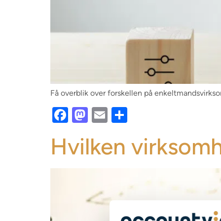
Få overblik over forskellen på enkeltmandsvirks
Facebook
Mastodon
Email
Share
Hvilken virksom