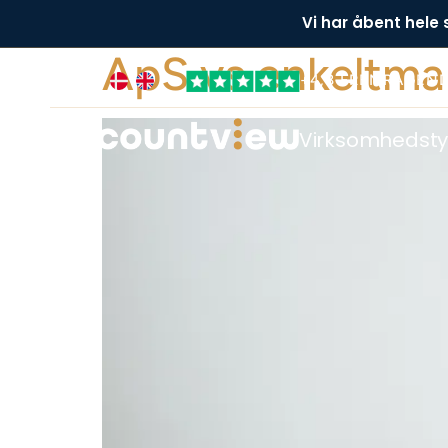
Vi har åbent hele
ApS vs enkeltma
+4,8 FREMRAGEN
Virksomhedst