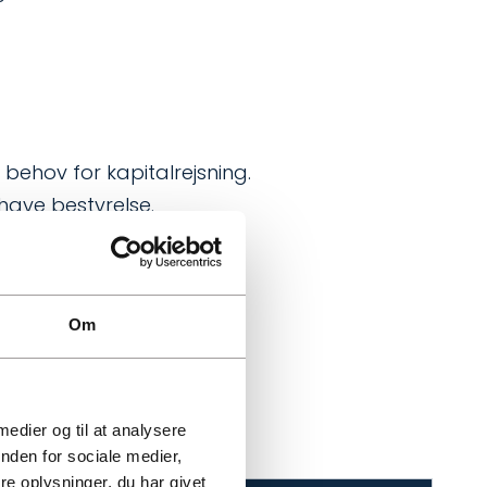
 behov for kapitalrejsning.
 have bestyrelse.
Om
 medier og til at analysere
nden for sociale medier,
e oplysninger, du har givet