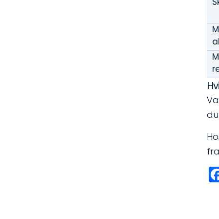
S
M
a
M
r
Hv
Va
du
Ho
fra