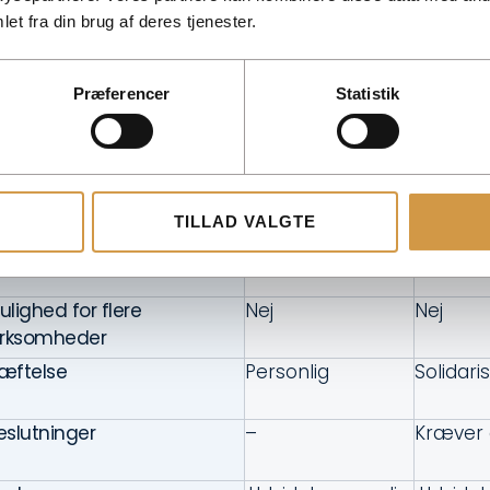
Personlig drevet
et fra din brug af deres tjenester.
ype
EMV
I/S
Præferencer
Statistik
ndskud
Ingen
Ingen
estyrelse
Nej
Nej
TILLAD VALGTE
ntal ejere
1
Min. 2
ulighed for flere
Nej
Nej
irksomheder
æftelse
Personlig
Solidari
eslutninger
–
Kræver 