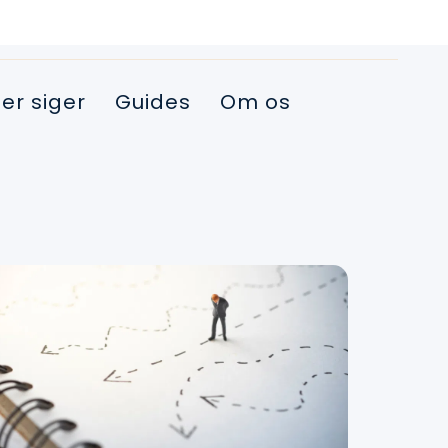
er siger
Guides
Om os