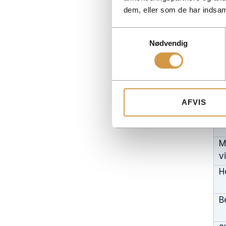
dem, eller som de har indsaml
T
Samtykkevalg
Nødvendig
I
B
AFVIS
A
M
v
H
B