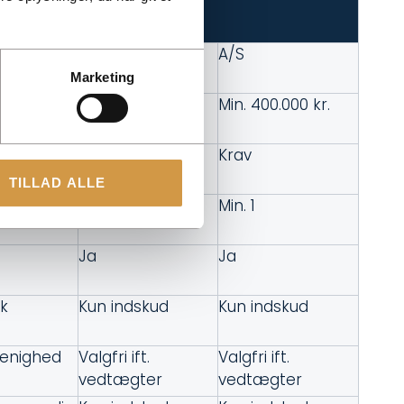
Selskaber
ApS
A/S
Marketing
Min. 20.000 kr.
Min. 400.000 kr.
Valgfri
Krav
TILLAD ALLE
Min. 1
Min. 1
Ja
Ja
sk
Kun indskud
Kun indskud
enighed
Valgfri ift.
Valgfri ift.
vedtægter
vedtægter