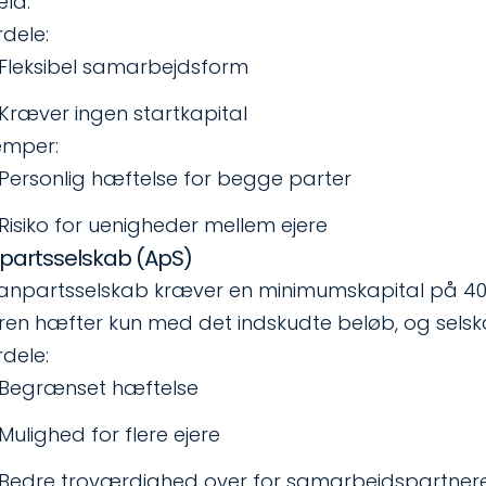
ld.
rdele:
Fleksibel samarbejdsform
Kræver ingen startkapital
emper:
Personlig hæftelse for begge parter
Risiko for uenigheder mellem ejere
partsselskab (ApS)
 anpartsselskab kræver en minimumskapital på 40.00
eren hæfter kun med det indskudte beløb, og selska
rdele:
Begrænset hæftelse
Mulighed for flere ejere
Bedre troværdighed over for samarbejdspartner