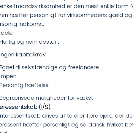
 enkeltmandsvirksomhed er den mest enkle form fo
eren hæfter personligt for virksomhedens gæld og 
rsonlig indkomst.
rdele:
Hurtig og nem opstart
Ingen kapitalkrav
Egnet til selvstændige og freelancere
emper:
Personlig hæftelse
Begrænsede muligheder for vækst
teressentskab (I/S)
 interessentskab drives af to eller flere ejere, der
teressent hæfter personligt og solidarisk, hvilket 