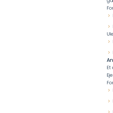
gæ
Fo
Ul
An
Et
Ej
Fo