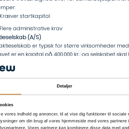
emper:
Kræver startkapital
Flere administrative krav
tieselskab (A/S)
 aktieselskab er typisk for større virksomheder med
avet er en kapital på 400.000 kr., og selskabet skal
rdele:
Mulighed for investering og vækst
Adgang til flere ejere og investorer
Detaljer
emper:
Høje etableringsomkostninger
ookies
Flere lovkrav og revisionskrav
se vores indhold og annoncer, til at vise dig funktioner til sociale
oplysninger om din brug af vores hjemmeside med vores partnere i
mmenligning af virksomhedsformer
ysepartnere. Vores partnere kan kombinere disse data med andr