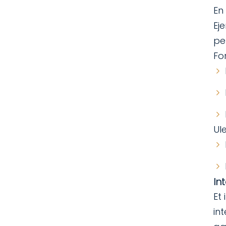
En
Ej
pe
Fo
Ul
In
Et
in