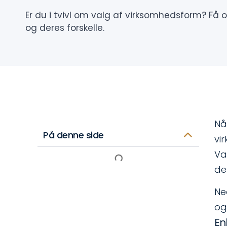
Er du i tvivl om valg af virksomhedsform? Få ov
og deres forskelle.
Nå
På denne side
vi
Va
de
Ne
og
En