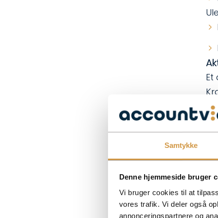
Ul
Ak
Et
Kr
Fo
Samtykke
Ul
Denne hjemmeside bruger c
Vi bruger cookies til at tilpas
vores trafik. Vi deler også 
Sa
annonceringspartnere og anal