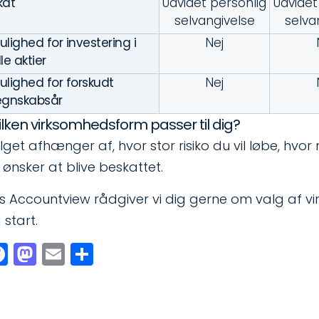
kat
Udvidet personlig
Udvidet
selvangivelse
selva
ulighed for investering i
Nej
lle aktier
ulighed for forskudt
Nej
egnskabsår
ilken virksomhedsform passer til dig?​
lget afhænger af, hvor stor risiko du vil løbe, hvo
 ønsker at blive beskattet.
s Accountview rådgiver vi dig gerne om valg af 
 start.
Facebook
Mastodon
Email
Share