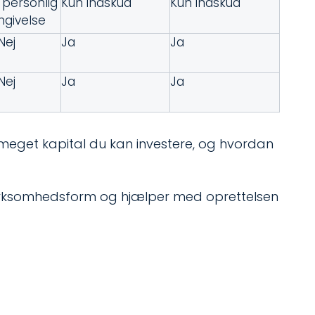
 personlig
Kun indskud
Kun indskud
ngivelse
Nej
Ja
Ja
Nej
Ja
Ja
r meget kapital du kan investere, og hvordan
virksomhedsform og hjælper med oprettelsen